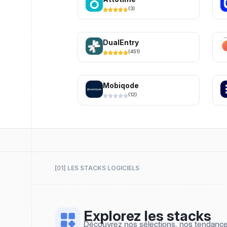
(
3
)
DualEntry
(
451
)
Mobiqode
(
12
)
[01] LES STACKS LOGICIELS
Explorez les stacks
Découvrez nos sélections, nos tendanc