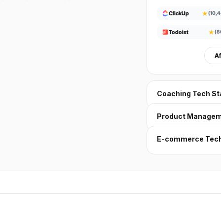
★
ClickUp
(10,
★
Todoist
(8
Af
Coaching Tech St
Product Manage
E-commerce Tech