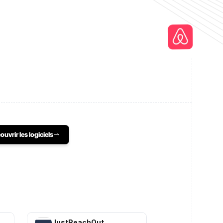
ouvrir les logiciels
JustReachOut