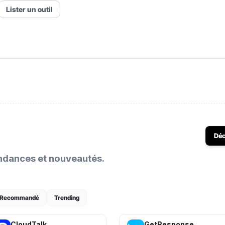
Lister un outil
Déc
endances et nouveautés.
Recommandé
Trending
CloudTalk
GetResponse