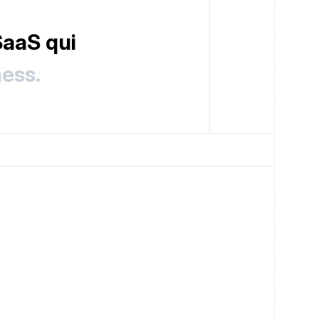
 SaaS qui
ess.