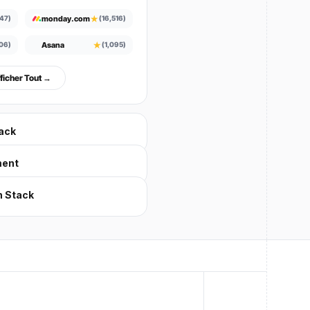
★
monday.com
447)
(16,516)
★
Asana
06)
(1,095)
ficher Tout →
ack
ment
 Stack