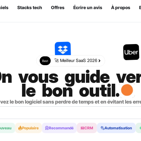
iels
Stacks tech
Offres
Écrire un avis
À propos
🚀 Meilleur SaaS 2026
Best
n vous guide ve
le bon outil.
vez le bon logiciel sans perdre de temps et en évitant les err
ouveau
Populaire
Recommandé
CRM
Automatisation