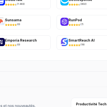
(
1 483
)
(
802
)
Sunsama
RunPod
(
0
)
(
7
)
Emporia Research
SmartReach AI
(
0
)
(
19
)
Productivité Tech
es et nos nouveautés.