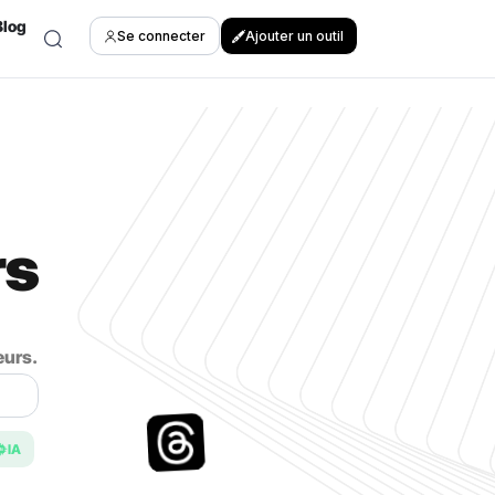
Blog
Se connecter
Ajouter un outil
rs
eurs.
IA