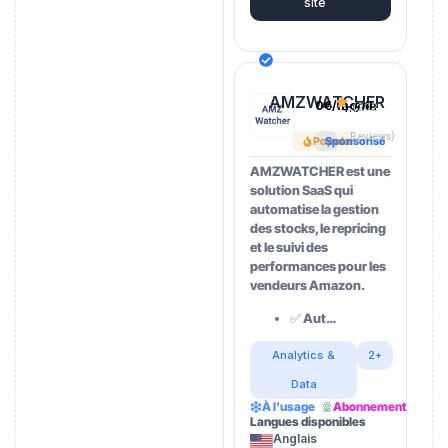
site
AMZWATCHER
0€/month
4.5
(202
Reviews)
Popular
Sponsorisé
AMZWATCHER est une
solution SaaS qui
automatise la gestion
des stocks, le repricing
et le suivi des
performances pour les
vendeurs Amazon.
✅ Aut…
Analytics &
2+
Data
À l’usage
Abonnement
Langues disponibles
Anglais