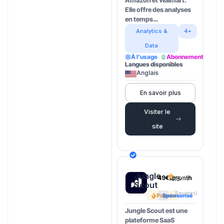
Amazon et Walmart.
Elle offre des analyses
en temps…
Analytics &
4+
Data
À l’usage
Abonnement
Langues disponibles
Anglais
En savoir plus
Visiter le
site
Jungle
49€/month
4.5
(202
Scout
Reviews)
Popular
Sponsorisé
Jungle Scout est une
plateforme SaaS