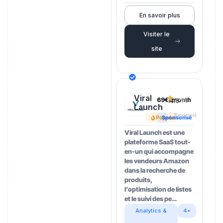
En savoir plus
Visiter le
site
Viral
69€/month
4.5
(202
Launch
Reviews)
Popular
Sponsorisé
Viral Launch est une
plateforme SaaS tout-
en-un qui accompagne
les vendeurs Amazon
dans la recherche de
produits,
l’optimisation de listes
et le suivi des pe…
Analytics &
4+