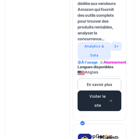
dédiée aux vendeurs
Amazon qui fournit
des outils complets
pour trouver des
produits rentables,
analyser la
concurrence…
Analytics &
2+
Data
À l’usage
Abonnement
Langues disponibles
Anglais
En savoir plus
Visiter le
site
DropGenius
19€/month
4.5
(202