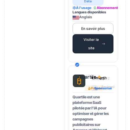
Data
À l’usage
Abonnement
Langues disponibles
Anglais
En savoir plus
Visiter le
site
Quartile
€/month
4.5
(202
Reviews)
Popular
Sponsorisé
Quartile est une
plateforme SaaS
pilotée par l’IA pour
optimiser et gérer les
campagnes
publicitaires sur