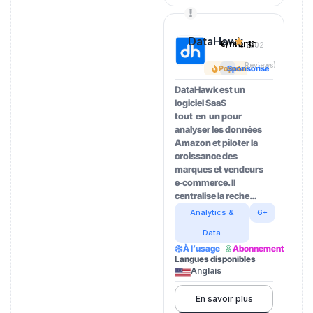
DataHawk
€/month
4.5
(202
Reviews)
Popular
Sponsorisé
DataHawk est un
logiciel SaaS
tout‑en‑un pour
analyser les données
Amazon et piloter la
croissance des
marques et vendeurs
e‑commerce. Il
centralise la reche…
Analytics &
6+
Data
À l’usage
Abonnement
Langues disponibles
Anglais
En savoir plus