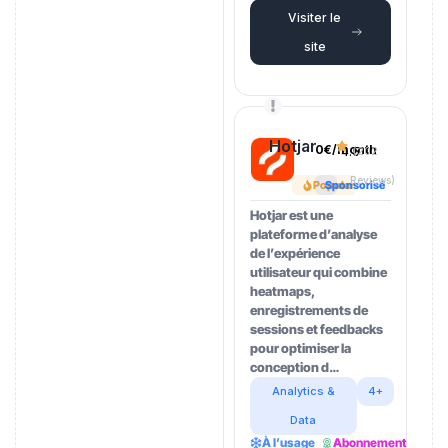
Visiter le
site
Hotjar
0€/month
4.5
(202
Reviews)
Popular
Sponsorisé
Hotjar est une
plateforme d’analyse
de l’expérience
utilisateur qui combine
heatmaps,
enregistrements de
sessions et feedbacks
pour optimiser la
conception d…
Analytics &
4+
Data
À l’usage
Abonnement