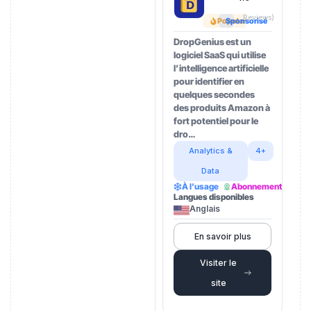
Reviews)
Popular
Sponsorisé
DropGenius est un
logiciel SaaS qui utilise
l’intelligence artificielle
pour identifier en
quelques secondes
des produits Amazon à
fort potentiel pour le
dro…
Analytics &
4+
Data
À l’usage
Abonnement
Langues disponibles
Anglais
En savoir plus
Visiter le
site