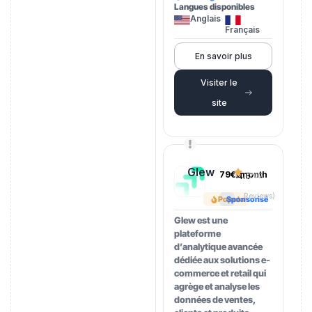
Langues disponibles
Anglais
Français
En savoir plus
Visiter le
site
Glew
79€/month
4.5
(202
Reviews)
Popular
Sponsorisé
Glew est une
plateforme
d’analytique avancée
dédiée aux solutions e-
commerce et retail qui
agrège et analyse les
données de ventes,