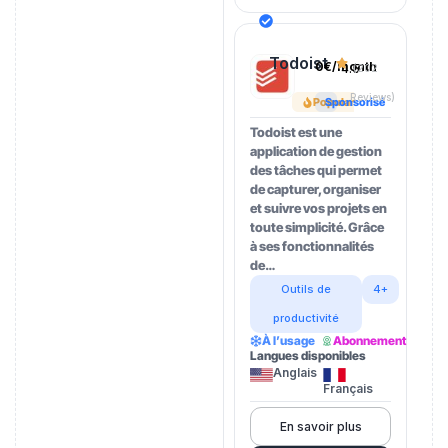
Todoist
0€/month
4.5
(202
Reviews)
Popular
Sponsorisé
Todoist est une
application de gestion
des tâches qui permet
de capturer, organiser
et suivre vos projets en
toute simplicité. Grâce
à ses fonctionnalités
de…
Outils de
4+
productivité
À l’usage
Abonnement
Langues disponibles
Anglais
Français
En savoir plus