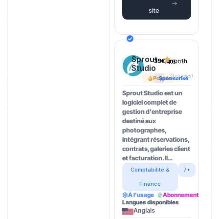
site
Sprout
39€/month
4.5
(202
Studio
Reviews)
Popular
Sponsorisé
Sprout Studio est un
logiciel complet de
gestion d’entreprise
destiné aux
photographes,
intégrant réservations,
contrats, galeries client
et facturation. Il…
Comptabilité &
7+
Finance
À l’usage
Abonnement
Langues disponibles
Anglais