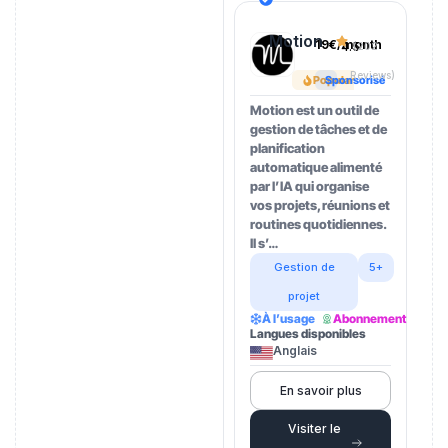
Motion
19€/month
4.5
(202
Reviews)
Popular
Sponsorisé
Motion est un outil de
gestion de tâches et de
planification
automatique alimenté
par l’IA qui organise
vos projets, réunions et
routines quotidiennes.
Il s’…
Gestion de
5+
projet
À l’usage
Abonnement
Langues disponibles
Anglais
En savoir plus
Visiter le