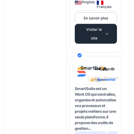
Anglais
Français
En savoir plus
Visiter le
site
SmartSuite
10€/month
4.5
(202
Reviews)
Popular
Sponsorisé
SmartSuite est un
Work OS qui centralise,
organise et automatise
vos processus et
projets métiers sur une
seule plateforme. Il
propose des outils de
gestion…