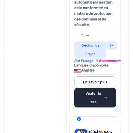
automatise la gestion
de la conformité en
matière de protection
des données et de
sécurité.
…
Gestion de
3+
projet
À l’usage
Abonnement
Langues disponibles
Anglais
En savoir plus
Visiter le
site
WebCatalog
0€/month