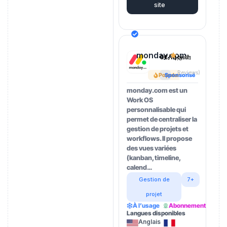
site
monday.com
0€/month
4.5
(202
Reviews)
Popular
Sponsorisé
monday.com est un
Work OS
personnalisable qui
permet de centraliser la
gestion de projets et
workflows. Il propose
des vues variées
(kanban, timeline,
calend…
Gestion de
7+
projet
À l’usage
Abonnement
Langues disponibles
Anglais