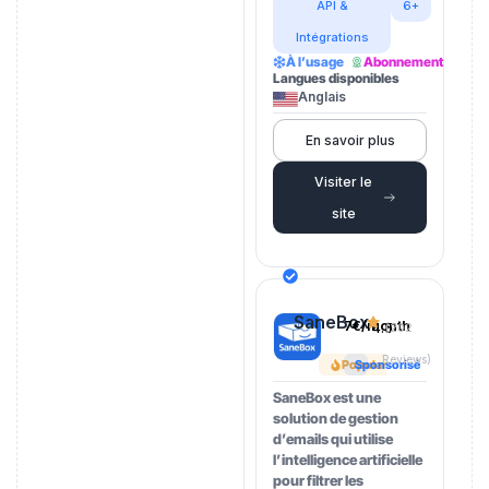
API &
6+
Intégrations
À l’usage
Abonnement
Langues disponibles
Anglais
En savoir plus
Visiter le
site
SaneBox
7€/month
4.5
(202
Reviews)
Popular
Sponsorisé
SaneBox est une
solution de gestion
d’emails qui utilise
l’intelligence artificielle
pour filtrer les