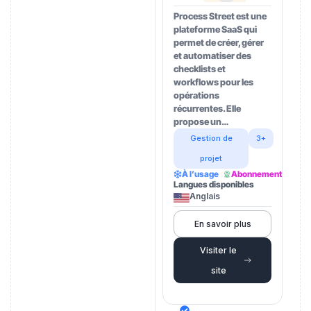
Process Street est une
plateforme SaaS qui
permet de créer, gérer
et automatiser des
checklists et
workflows pour les
opérations
récurrentes. Elle
propose un…
Gestion de
3+
projet
À l’usage
Abonnement
Langues disponibles
Anglais
En savoir plus
Visiter le
site