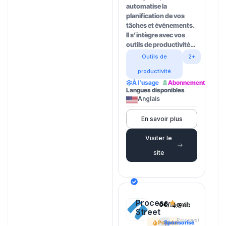
automatise la
planification de vos
tâches et événements.
Il s’intègre avec vos
outils de productivité…
Outils de
2+
productivité
À l’usage
Abonnement
Langues disponibles
Anglais
En savoir plus
Visiter le
site
Process
0€/month
4.5
(202
Street
Reviews)
Popular
Sponsorisé