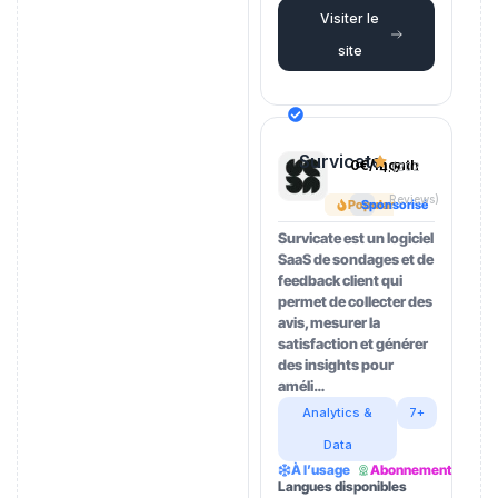
Visiter le
site
Survicate
0€/month
4.5
(202
Reviews)
Popular
Sponsorisé
Survicate est un logiciel
SaaS de sondages et de
feedback client qui
permet de collecter des
avis, mesurer la
satisfaction et générer
des insights pour
améli…
Analytics &
7+
Data
À l’usage
Abonnement
Langues disponibles