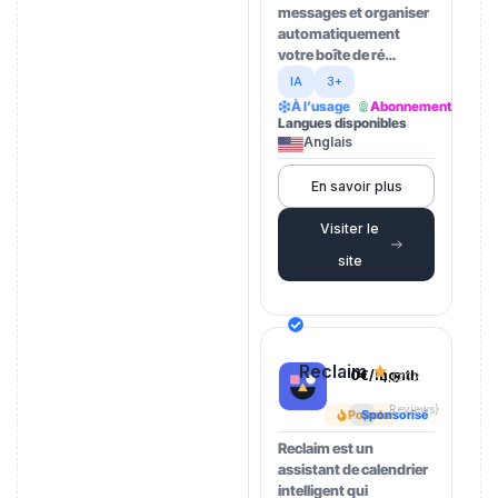
messages et organiser
automatiquement
votre boîte de ré…
IA
3+
À l’usage
Abonnement
Langues disponibles
Anglais
En savoir plus
Visiter le
site
Reclaim
0€/month
4.5
(202
Reviews)
Popular
Sponsorisé
Reclaim est un
assistant de calendrier
intelligent qui