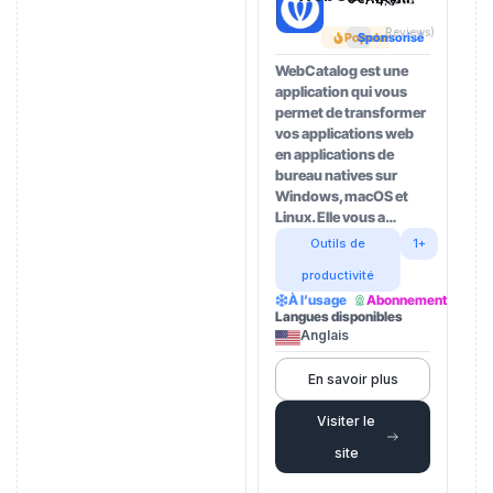
4.5
(202
Reviews)
Popular
Sponsorisé
WebCatalog est une
application qui vous
permet de transformer
vos applications web
en applications de
bureau natives sur
Windows, macOS et
Linux. Elle vous a…
Outils de
1+
productivité
À l’usage
Abonnement
Langues disponibles
Anglais
En savoir plus
Visiter le
site