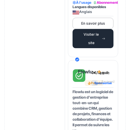
À l’usage
Abonnement
Langues disponibles
Anglais
En savoir plus
Visiter le
site
Flowlu
0€/month
4.5
(202
Reviews)
Popular
Sponsorisé
Flowlu est un logiciel de
gestion d’entreprise
tout-en-un qui
combine CRM, gestion
de projets, finances et
collaboration d’équipe.
Il permet de suivre les