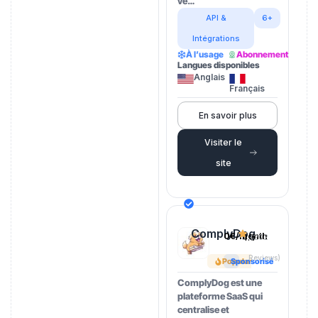
ve…
API &
6+
Intégrations
À l’usage
Abonnement
Langues disponibles
Anglais
Français
En savoir plus
Visiter le
site
ComplyDog
0€/month
4.5
(202
Reviews)
Popular
Sponsorisé
ComplyDog est une
plateforme SaaS qui
centralise et