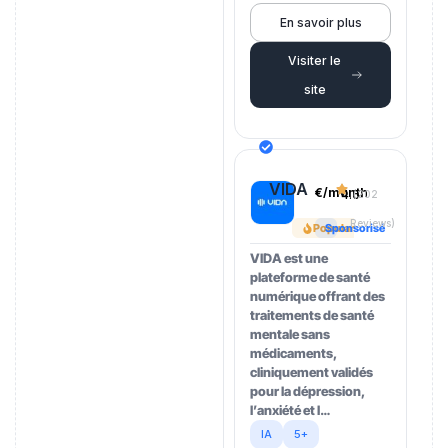
En savoir plus
Visiter le
site
VIDA
€/month
4.5
(202
Reviews)
Popular
Sponsorisé
VIDA est une
plateforme de santé
numérique offrant des
traitements de santé
mentale sans
médicaments,
cliniquement validés
pour la dépression,
l’anxiété et l…
IA
5+