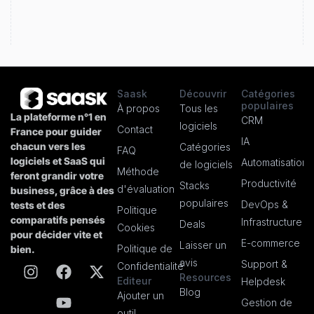
Saask
Découvrir
Catégories
populaires
À propos
Tous les
La plateforme n°1 en
CRM
logiciels
Contact
France pour guider
IA
chacun vers les
Catégories
FAQ
logiciels et SaaS qui
Automatisation
de logiciels
Méthode
feront grandir votre
Productivité
Stacks
d'évaluation
business, grâce à des
populaires
DevOps &
tests et des
Politique
comparatifs pensés
Infrastructure
Deals
Cookies
pour décider vite et
E-commerce
Laisser un
Politique de
bien.
avis
Support &
Confidentialité
Resources
Editeur
Helpdesk
Blog
Ajouter un
Gestion de
outil