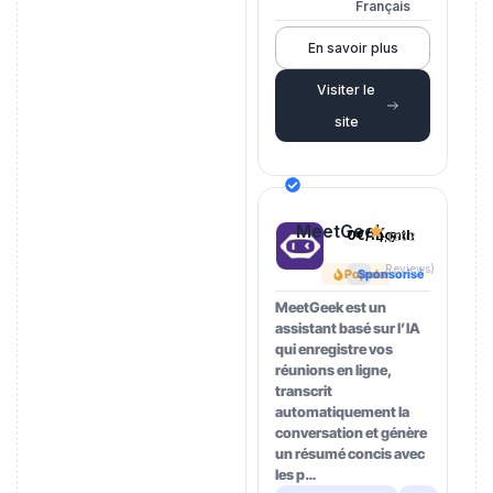
Français
En savoir plus
Visiter le
site
MeetGeek
0€/month
4.5
(202
Reviews)
Popular
Sponsorisé
MeetGeek est un
assistant basé sur l’IA
qui enregistre vos
réunions en ligne,
transcrit
automatiquement la
conversation et génère
un résumé concis avec
les p…