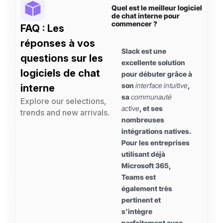
Quel est le meilleur logiciel
de chat interne pour
commencer ?
FAQ : Les
réponses à vos
Slack est une
questions sur les
excellente solution
logiciels de chat
pour débuter grâce à
son
interface intuitive
,
interne
sa
communauté
Explore our selections,
active
, et ses
trends and new arrivals.
nombreuses
intégrations natives.
Pour les entreprises
utilisant déjà
Microsoft 365,
Teams est
également très
pertinent et
s’intègre
parfaitement avec