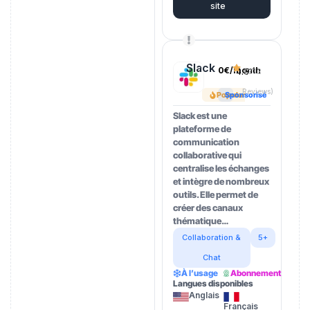
site
Slack
0€/month
4.5
(202
Reviews)
Popular
Sponsorisé
Slack est une
plateforme de
communication
collaborative qui
centralise les échanges
et intègre de nombreux
outils. Elle permet de
créer des canaux
thématique…
Collaboration &
5+
Chat
À l’usage
Abonnement
Langues disponibles
Anglais
Français