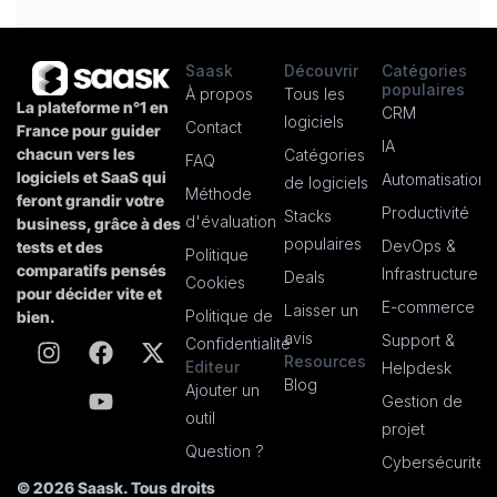
Saask
Découvrir
Catégories
populaires
À propos
Tous les
La plateforme n°1 en
CRM
logiciels
Contact
France pour guider
IA
chacun vers les
Catégories
FAQ
logiciels et SaaS qui
Automatisation
de logiciels
Méthode
feront grandir votre
Productivité
Stacks
d'évaluation
business, grâce à des
populaires
DevOps &
tests et des
Politique
comparatifs pensés
Infrastructure
Deals
Cookies
pour décider vite et
E-commerce
Laisser un
Politique de
bien.
avis
Support &
Confidentialité
Resources
Editeur
Helpdesk
Blog
Ajouter un
Gestion de
outil
projet
Question ?
Cybersécurité
© 2026 Saask. Tous droits