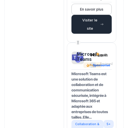
En savoir plus
Visiter le
site
Microsoft
0€/month
4.5
(202
Teams
Reviews)
Popular
Sponsorisé
Microsoft Teams est
une solution de
collaboration et de
communication
sécurisée, intégrée à
Microsoft 365 et
adaptée aux
entreprises de toutes
tailles. Elle…
Collaboration &
5+