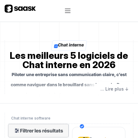
Chat interne
Les meilleurs 5 logiciels de
Chat interne en 2026
Piloter une entreprise sans communication claire, c’est
comme naviguer dans le brouillard sans boussole. Dans
un environnement où chaque seconde compte et où les
équipes sont de plus en plus éclatées, l’enjeu n’est plus
simplement de parler, mais de
connecter les
Chat interne software
intelligences en temps réel
. Imaginez un logiciel de chat
Filtrer les résultats
interne comme la salle de contrôle neuronale de votre