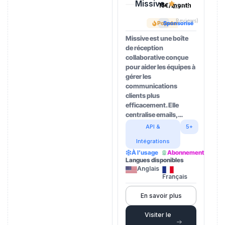
Missive
15€/month
4.5
(202
Reviews)
Popular
Sponsorisé
Missive est une boîte
de réception
collaborative conçue
pour aider les équipes à
gérer les
communications
clients plus
efficacement. Elle
centralise emails,…
API &
5+
Intégrations
À l’usage
Abonnement
Langues disponibles
Anglais
Français
En savoir plus
Visiter le