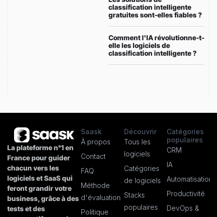
classification intelligente
gratuites sont-elles fiables ?
Comment l'IA révolutionne-t-
elle les logiciels de
classification intelligente ?
Saask
Découvrir
Catégories
populaires
À propos
Tous les
La plateforme n°1 en
CRM
logiciels
Contact
France pour guider
IA
chacun vers les
Catégories
FAQ
logiciels et SaaS qui
Automatisation
de logiciels
Méthode
feront grandir votre
Productivité
Stacks
d'évaluation
business, grâce à des
populaires
DevOps &
tests et des
Politique