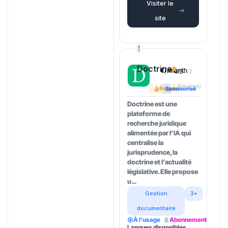
Visiter le
site
Doctrine
€/month
4.5
(202
Reviews)
Popular
Sponsorisé
Doctrine est une
plateforme de
recherche juridique
alimentée par l’IA qui
centralise la
jurisprudence, la
doctrine et l’actualité
législative. Elle propose
u…
Gestion
3+
documentaire
À l’usage
Abonnement
Langues disponibles