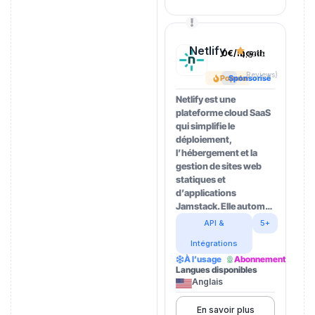
Netlify
0€/month
4.5
(202
Reviews)
Popular
Sponsorisé
Netlify est une
plateforme cloud SaaS
qui simplifie le
déploiement,
l’hébergement et la
gestion de sites web
statiques et
d’applications
Jamstack. Elle autom…
API &
5+
Intégrations
À l’usage
Abonnement
Langues disponibles
Anglais
En savoir plus