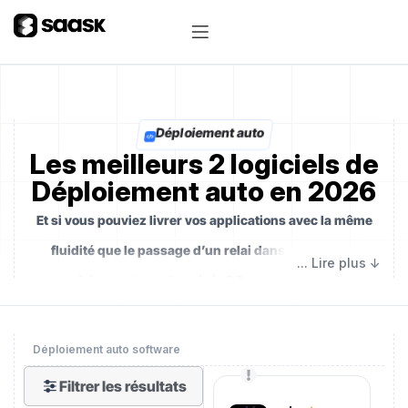
Déploiement auto
Les meilleurs 2 logiciels de
Déploiement auto en 2026
Et si vous pouviez livrer vos applications avec la même
fluidité que le passage d’un relai dans une course
parfaitement synchronisée ? Dans le tumulte du
développement logiciel moderne, où chaque minute
compte et chaque erreur se paie cher,
le déploiement
Déploiement auto software
automatique devient le chef d’orchestre silencieux
Filtrer les résultats
d’une partition sans fausse note
— orchestrant la mise