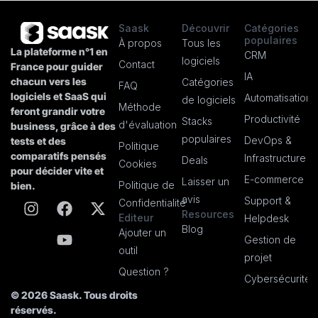
Saask
Découvrir
Catégories
populaires
À propos
Tous les
La plateforme n°1 en
CRM
logiciels
Contact
France pour guider
IA
chacun vers les
Catégories
FAQ
logiciels et SaaS qui
Automatisation
de logiciels
Méthode
feront grandir votre
Productivité
Stacks
d'évaluation
business, grâce à des
populaires
DevOps &
tests et des
Politique
comparatifs pensés
Infrastructure
Deals
Cookies
pour décider vite et
E-commerce
Laisser un
Politique de
bien.
avis
Support &
Confidentialité
Resources
Editeur
Helpdesk
Blog
Ajouter un
Gestion de
outil
projet
Question ?
Cybersécurité
© 2026 Saask. Tous droits
réservés.