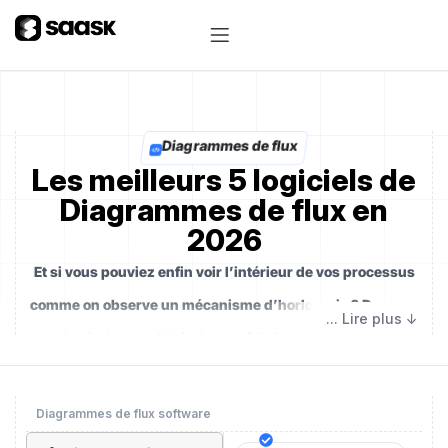
Diagrammes de flux
Les meilleurs 5 logiciels de
Diagrammes de flux en
2026
Et si vous pouviez enfin voir l’intérieur de vos processus
comme on observe un mécanisme d’horlogerie ? Dans un
monde où chaque délai, chaque friction, chaque duplicata
coûte cher,
le diagramme de flux devient la carte
vivante de votre efficacité collective
. Tel un plan
Diagrammes de flux software
d’architecte pour votre organisation, il révèle les