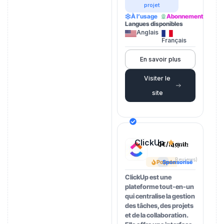
projet
À l’usage
Abonnement
Langues disponibles
Anglais
Français
En savoir plus
Visiter le
site
ClickUp
0€/month
4.5
(202
Reviews)
Popular
Sponsorisé
ClickUp est une
plateforme tout-en-un
qui centralise la gestion
des tâches, des projets
et de la collaboration.