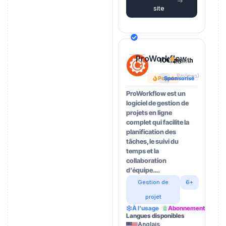
site
ProWorkflow
10€/month
4.5
(202
Reviews)
Popular
Sponsorisé
ProWorkflow est un
logiciel de gestion de
projets en ligne
complet qui facilite la
planification des
tâches, le suivi du
temps et la
collaboration
d’équipe….
Gestion de
6+
projet
À l’usage
Abonnement
Langues disponibles
Anglais