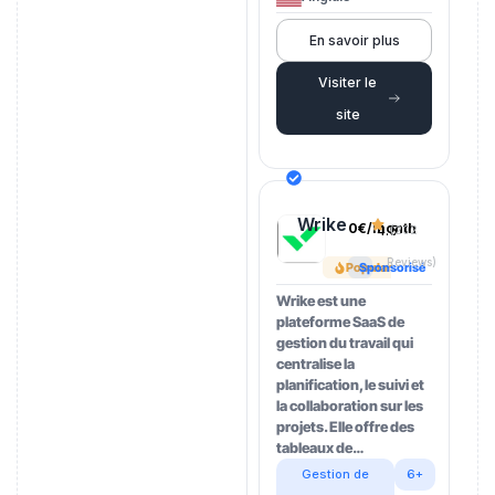
En savoir plus
Visiter le
site
Wrike
0€/month
4.5
(202
Reviews)
Popular
Sponsorisé
Wrike est une
plateforme SaaS de
gestion du travail qui
centralise la
planification, le suivi et
la collaboration sur les
projets. Elle offre des
tableaux de…
Gestion de
6+