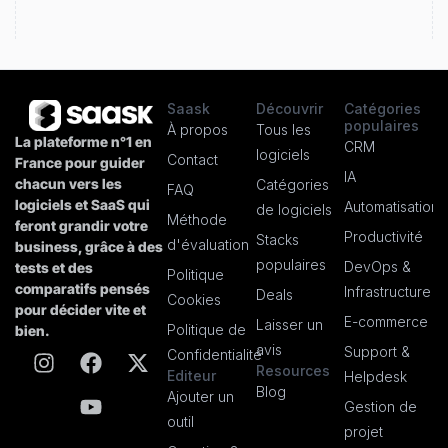
Saask
Découvrir
Catégories
populaires
À propos
Tous les
La plateforme n°1 en
CRM
logiciels
Contact
France pour guider
IA
chacun vers les
Catégories
FAQ
logiciels et SaaS qui
Automatisation
de logiciels
Méthode
feront grandir votre
Productivité
Stacks
d'évaluation
business, grâce à des
populaires
DevOps &
tests et des
Politique
comparatifs pensés
Infrastructure
Deals
Cookies
pour décider vite et
E-commerce
Laisser un
Politique de
bien.
avis
Support &
Confidentialité
Resources
Editeur
Helpdesk
Blog
Ajouter un
Gestion de
outil
projet