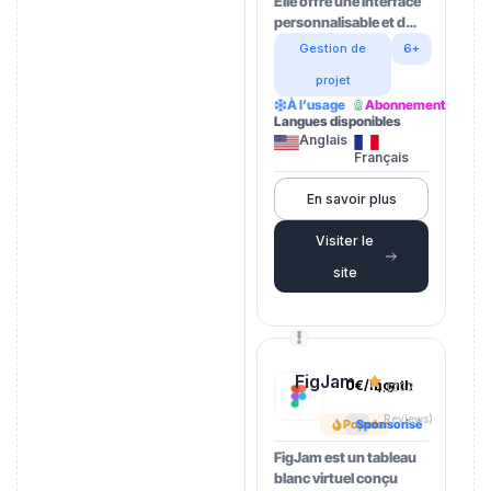
Elle offre une interface
personnalisable et d…
Gestion de
6+
projet
À l’usage
Abonnement
Langues disponibles
Anglais
Français
En savoir plus
Visiter le
site
FigJam
0€/month
4.5
(202
Reviews)
Popular
Sponsorisé
FigJam est un tableau
blanc virtuel conçu