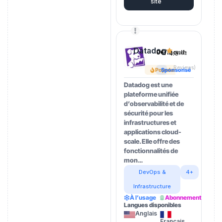
site
Datadog
0€/month
4.5
(202
Reviews)
Popular
Sponsorisé
Datadog est une
plateforme unifiée
d’observabilité et de
sécurité pour les
infrastructures et
applications cloud-
scale. Elle offre des
fonctionnalités de
mon…
DevOps &
4+
Infrastructure
À l’usage
Abonnement
Langues disponibles
Anglais
Français