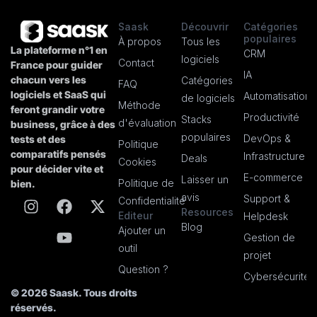
Saask
Découvrir
Catégories
populaires
À propos
Tous les
La plateforme n°1 en
CRM
logiciels
Contact
France pour guider
IA
chacun vers les
Catégories
FAQ
logiciels et SaaS qui
Automatisation
de logiciels
Méthode
feront grandir votre
Productivité
Stacks
d'évaluation
business, grâce à des
populaires
DevOps &
tests et des
Politique
comparatifs pensés
Infrastructure
Deals
Cookies
pour décider vite et
E-commerce
Laisser un
Politique de
bien.
avis
Support &
Confidentialité
Resources
Editeur
Helpdesk
Blog
Ajouter un
Gestion de
outil
projet
Question ?
Cybersécurité
© 2026 Saask. Tous droits
réservés.