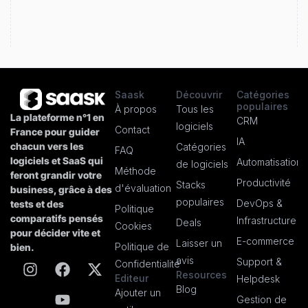
Saask
Découvrir
Catégories
populaires
À propos
Tous les
La plateforme n°1 en
CRM
logiciels
Contact
France pour guider
IA
chacun vers les
Catégories
FAQ
logiciels et SaaS qui
Automatisation
de logiciels
Méthode
feront grandir votre
Productivité
Stacks
d'évaluation
business, grâce à des
populaires
DevOps &
tests et des
Politique
comparatifs pensés
Infrastructure
Deals
Cookies
pour décider vite et
E-commerce
Laisser un
Politique de
bien.
avis
Support &
Confidentialité
Resources
Editeur
Helpdesk
Blog
Ajouter un
Gestion de