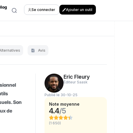
Blog
Se connecter
Ajouter un outil
Alternatives
Avis
Eric Fleury
Éditeur Saask
ssionnel
tils
Publié le 30-10-25
suels. Son
Note moyenne
4.4
/5
lux de
(1 650)