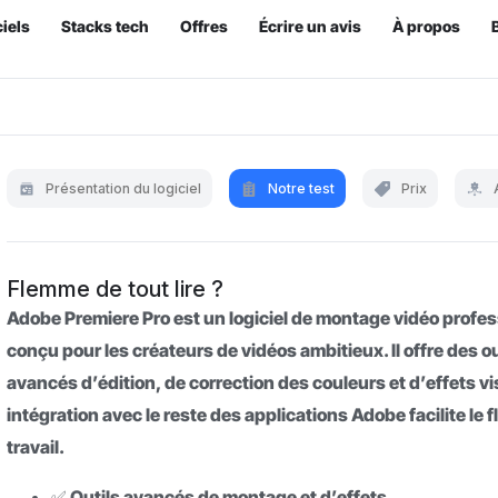
iels
Stacks tech
Offres
Écrire un avis
À propos
Présentation du logiciel
Notre test
Prix
Flemme de tout lire ?
Adobe Premiere Pro est un logiciel de montage vidéo profe
conçu pour les créateurs de vidéos ambitieux. Il offre des ou
avancés d’édition, de correction des couleurs et d’effets vi
intégration avec le reste des applications Adobe facilite le f
travail.
✅ Outils avancés de montage et d’effets