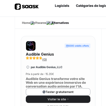
Logiciels
Catégories de logic
Home
Softwares
IA
Alternatives
5000 crédits offerts
Audible Genius
(
0
)
par Audible Genius, LLC
Prix à partir de :
15.35€
Audible Genius transforme votre site
Web en une expérience immersive de
conversation audio animée par l’IA.
Tester gratuitement
Visiter le site