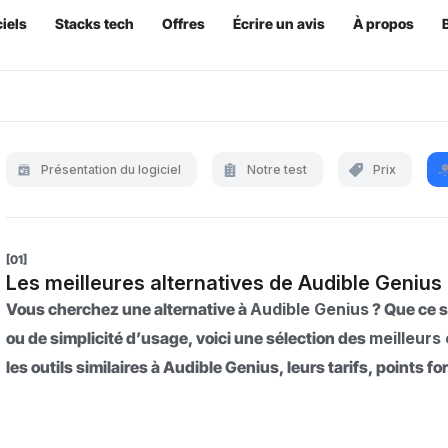
iels
Stacks tech
Offres
Écrire un avis
À propos
Présentation du logiciel
Notre test
Prix
[01]
Les meilleures alternatives de Audible Genius
Vous cherchez une alternative à
Audible Genius
? Que ce s
ou de simplicité d’usage, voici une sélection des
meilleurs
les outils similaires à Audible Genius, leurs tarifs, points fo