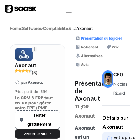
Home
Softwares
Comptabilité &...
Axonaut
Présentation du logiciel
Notre test
Prix
Alternatives
Avis
Axonaut
(
5
)
CEO
Présentation
par Axonaut
Nicolas
de
Prix à partir de :
69€
Ricard
Axonaut
Le CRM & ERP tout-
en-un pour gérer
TL;DR
votre TPE / PME.
Axonaut
Tester
Détails sur
gratuitement
Axonaut
Axonaut
Visiter le site
est un
Entreprise