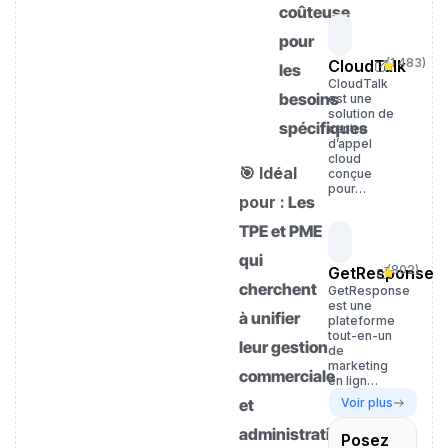
coûteuse
pour
(
1 483
)
CloudTalk
les
CloudTalk
besoins
est une
solution de
spécifiques
centre
d’appel
cloud
🎯 Idéal
conçue
pour…
pour :
Les
TPE et PME
qui
(
802
)
GetResponse
cherchent
GetResponse
est une
à unifier
plateforme
tout-en-un
leur gestion
de
marketing
commerciale
en lign…
et
Voir plus
administrative
Posez