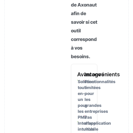
de Axonaut
afin de
savoir si cet
outil
correspond
à vos
besoins.
Avantages
Inconvénients
Solution
Fonctionnalités
tout-
limitées
en-
pour
un
les
pour
grandes
les
entreprises
PME
Pas
Interface
d’application
intuitive
mobile