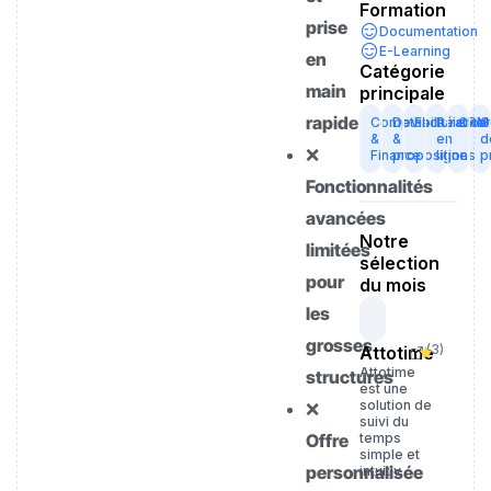
Formation
prise
Documentation
E-Learning
en
Catégorie
main
principale
rapide
Comptabilité
Devis
Facturation
Paiemen
CRM
G
&
&
en
d
❌
Finance
propositions
ligne
p
Fonctionnalités
avancées
Notre
limitées
sélection
pour
du mois
les
grosses
(
3
)
Attotime
Attotime
structures
est une
solution de
❌
suivi du
Offre
temps
simple et
personnalisée
intuitiv…