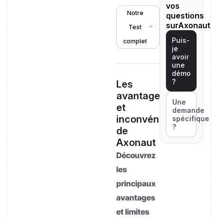
vos
Notre
questions
surAxonaut
Test
Puis-
complet
je
avoir
une
démo
?
Les
avantages
Une
et
demande
inconvénients
spécifique
?
de
Axonaut
Découvrez
les
principaux
avantages
et limites