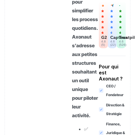
pour
simplifier
les process
quotidiens.
Axonaut
G2
Capterra
Trustpi
4.8
4.6
4.6
s’adresse
(
5
)
(
22
)
(
526
)
aux petites
structures
Pour qui
souhaitant
est
Axonaut ?
un outil
CEO /
unique
Fondateur
pour piloter
Direction &
leur
Stratégie
activité.
Finance,
✅
Juridique &