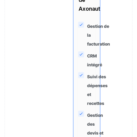
Axonaut
Gestion de
la
facturation
CRM
intégré
Suivi des
dépenses
et
recettes
Gestion
des
devis et