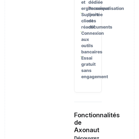
et
dédiée
ergonomique
Personnalisation
Support
limitée
client
des
réactif
documents
Connexion
aux
outils
bancaires
Essai
gratuit
sans
engagement
Fonctionnalités
de
Axonaut
Découvrez