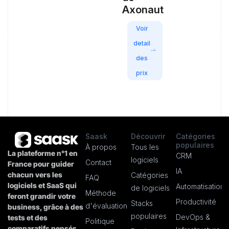
Axonaut
Voir
detail
des
prix
Saask
Découvrir
Catégories
populaires
À propos
Tous les
La plateforme n°1 en
CRM
logiciels
Contact
France pour guider
IA
chacun vers les
Catégories
FAQ
logiciels et SaaS qui
Automatisation
de logiciels
Méthode
feront grandir votre
Productivité
Stacks
d'évaluation
business, grâce à des
populaires
DevOps &
tests et des
Politique
comparatifs pensés