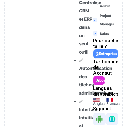
Centralise
Admin
CRM
Project
et ERP
Manager
dans
Sales
un
Pour quelle
seul
taille ?
outil
Entreprise
✅
Tarification
de
Automatisation
Axonaut
des
Abonnement
tâches
Langues
administratives
disponibles
✅
Anglais
Français
Support
Interface
intuitive
et