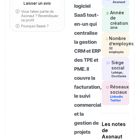
Axonaut
Laisser un avis
logiciel
Vous faites partie de
Année
SaaS tout-
Axonaut ?
Revendiquez
de
ce profil
création
en-un qui
Pourquoi Saask ?
2014
centralise
Nombre
la gestion
d’employés
32
CRM et ERP
employés
des TPE et
Siège
social
PME. Il
Labège,
Occitanie
couvre la
facturation,
Réseaux
sociaux
le suivi
LinkedIn
Twitter
commercial
et la
gestion de
Les notes
de
projets
Axonaut