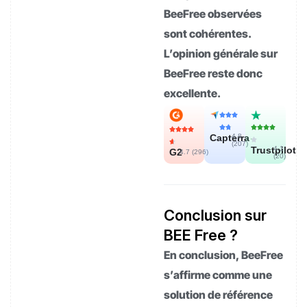
BeeFree observées
sont cohérentes.
L’opinion générale sur
BeeFree reste donc
excellente.
Capterra
4.8
(
207
)
Trustpilot
4.1
G2
4.7 (
296
)
(
20
)
Conclusion sur
BEE Free ?
En conclusion, BeeFree
s’affirme comme une
solution de référence