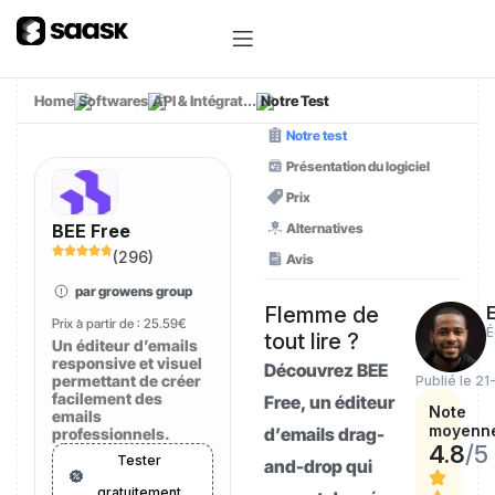
Home
Softwares
API & Intégrat...
Notre Test
Notre test
Présentation du logiciel
Prix
Alternatives
BEE Free
(
296
)
Avis
par growens group
Flemme de
E
Prix à partir de :
25.59€
É
tout lire ?
Un éditeur d’emails
responsive et visuel
Découvrez BEE
permettant de créer
Publié le 2
facilement des
Free, un éditeur
Note
emails
moyenn
d’emails drag-
professionnels.
4.8
/5
Tester
and-drop qui
gratuitement