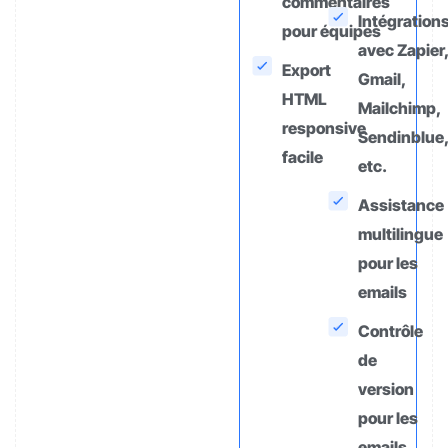
commentaires
Intégration
pour équipes
avec Zapier
Export
Gmail,
HTML
Mailchimp,
responsive
Sendinblue
facile
etc.
Assistance
multilingue
pour les
emails
Contrôle
de
version
pour les
emails