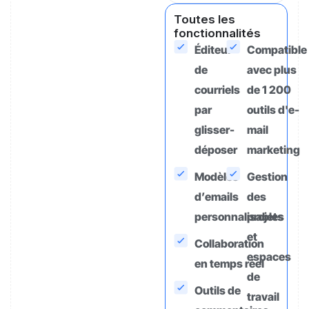
Toutes les
fonctionnalités
Éditeur
Compatible
de
avec plus
courriels
de 1 200
par
outils d'e-
glisser-
mail
déposer
marketing
Modèles
Gestion
d’emails
des
personnalisables
projets
et
Collaboration
espaces
en temps réel
de
Outils de
travail