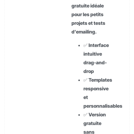
gratuite idéale
pour les petits
projets et tests
d’emailing.
✅ Interface
intuitive
drag-and-
drop
✅ Templates
responsive
et
personnalisables
✅ Version
gratuite
sans