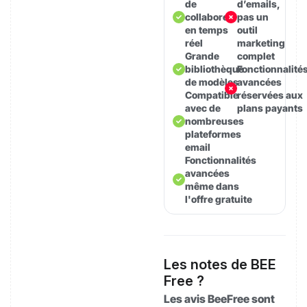
de
d’emails,
collaborer
pas un
en temps
outil
réel
marketing
Grande
complet
bibliothèque
Fonctionnalité
de modèles
avancées
Compatible
réservées aux
avec de
plans payants
nombreuses
plateformes
email
Fonctionnalités
avancées
même dans
l'offre gratuite
Les notes de BEE
Free ?
Les avis BeeFree sont