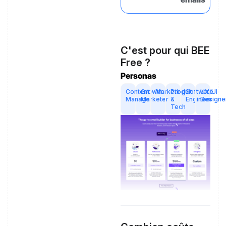
C'est pour qui BEE
Free ?
Personas
Content
Growth
Marketing
Produit
Software
UX/UI
Manager
Marketer
&
Engineer
Designe
Tech