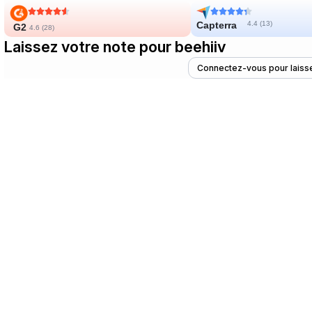
Capterra
4.4 (
13
)
G2
4.6 (
28
)
Laissez votre note pour beehiiv
Connectez-vous pour laisse