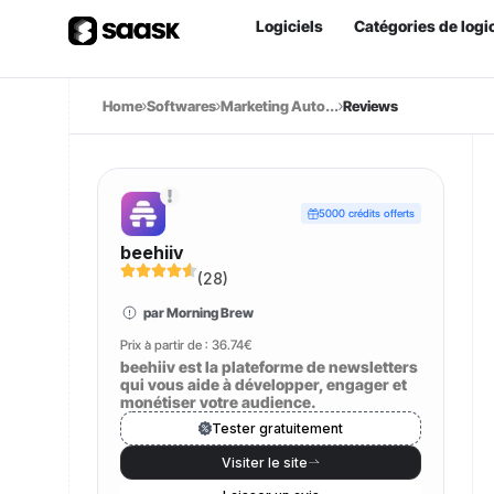
Logiciels
Catégories de logic
Home
Softwares
Marketing Auto...
Reviews
5000 crédits offerts
beehiiv
(
28
)
par Morning Brew
Prix à partir de :
36.74€
beehiiv est la plateforme de newsletters
qui vous aide à développer, engager et
monétiser votre audience.
Tester gratuitement
Visiter le site