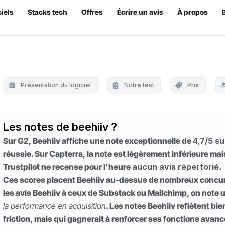
iels
Stacks tech
Offres
Écrire un avis
À propos
Présentation du logiciel
Notre test
Prix
Les notes de beehiiv ?
Sur G2, Beehiiv affiche une note exceptionnelle de
4,7/5 su
réussie. Sur Capterra, la note est légèrement inférieure ma
Trustpilot ne recense pour l’heure
aucun avis répertorié
.
Ces scores placent Beehiiv au-dessus de nombreux concurre
les avis Beehiiv à ceux de Substack ou Mailchimp, on note
la performance en acquisition
. Les notes Beehiiv reflètent bi
friction, mais qui gagnerait à renforcer ses fonctions avan