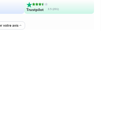
Trustpilot
3.5 (
201
)
r votre avis