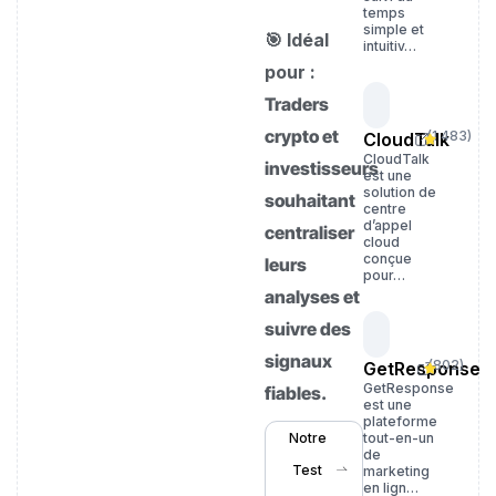
temps
simple et
🎯 Idéal
intuitiv…
pour :
Traders
crypto et
(
1 483
)
CloudTalk
CloudTalk
investisseurs
est une
solution de
souhaitant
centre
d’appel
centraliser
cloud
conçue
leurs
pour…
analyses et
suivre des
signaux
(
802
)
GetResponse
GetResponse
fiables.
est une
plateforme
Notre
tout-en-un
de
Test
marketing
en lign…