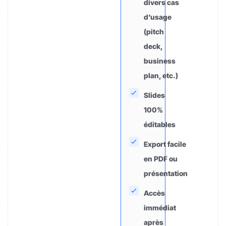
divers cas
d’usage
(pitch
deck,
business
plan, etc.)
Slides
100%
éditables
Export facile
en PDF ou
présentation
Accès
immédiat
après