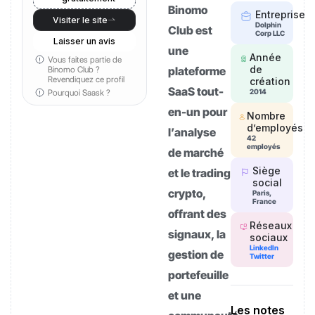
Binomo
Entreprise
Visiter le site
Dolphin
Club est
Corp LLC
Laisser un avis
une
Année
Vous faites partie de
de
Binomo Club ?
plateforme
Revendiquez ce profil
création
SaaS tout-
Pourquoi Saask ?
2014
en-un pour
Nombre
d’employés
l’analyse
42
employés
de marché
Siège
et le trading
social
crypto,
Paris,
France
offrant des
Réseaux
signaux, la
sociaux
LinkedIn
gestion de
Twitter
portefeuille
et une
Les notes