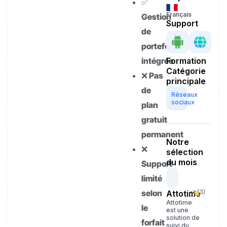
✅
Français
Gestion
Support
de
portefeuille
intégrée
Formation
Catégorie
❌ Pas
principale
de
Réseaux
sociaux
plan
gratuit
permanent
Notre
❌
sélection
du mois
Support
limité
selon
(
3
)
Attotime
Attotime
le
est une
solution de
forfait
suivi du