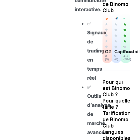
communauté
de Binomo
interactive.
Club
✅
Signaux
de
trading
G2
Capterra
Trustpi
0
0
4.1
en
(
0
)
(
0
)
(
784
)
temps
réel
Pour qui
✅
est Binomo
Club ?
Outils
Pour quelle
d’analyse
taille ?
Tarification
de
de Binomo
marché
Club
Langues
avancés
disponibles