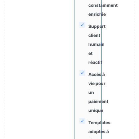
constamment
enrichie
Support
client
humain
et
réactif
Accès à
vie pour
un
paiement
unique
Templates
adaptés à