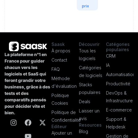
prix
Saask
Découvrir
Catégories
populaires
À propos
Tous les
La plateforme n°1 en
CRM
logiciels
Contact
France pour guider
IA
chacun vers les
Catégories
FAQ
logiciels et SaaS qui
Automatisation
de logiciels
Méthode
feront grandir votre
Productivité
Stacks
d'évaluation
business, grâce à des
populaires
DevOps &
tests et des
Politique
comparatifs pensés
Infrastructure
Deals
Cookies
pour décider vite et
E-commerce
Laisser un
Politique de
bien.
avis
Support &
Confidentialité
Resources
Editeur
Helpdesk
Blog
Ajouter un
Gestion de