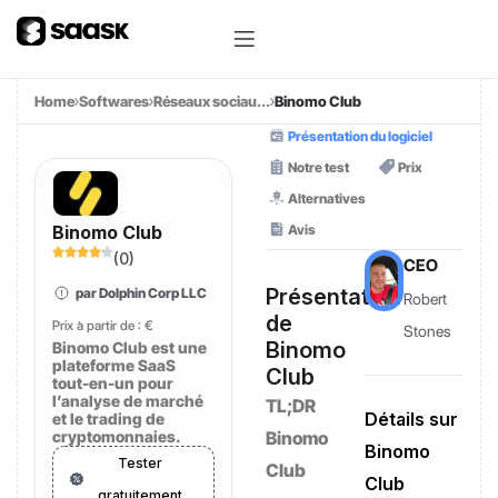
Home
Softwares
Réseaux sociau...
Binomo Club
Présentation du logiciel
Notre test
Prix
Alternatives
Avis
Binomo Club
(
0
)
CEO
Présentation
par Dolphin Corp LLC
Robert
de
Prix à partir de :
€
Stones
Binomo
Binomo Club est une
plateforme SaaS
Club
tout-en-un pour
l’analyse de marché
TL;DR
Détails sur
et le trading de
cryptomonnaies.
Binomo
Binomo
Tester
Club
Club
gratuitement