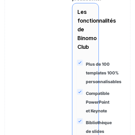
Les
fonctionnalités
de
Binomo
Club
Plus de 100
templates 100%
personnalisables
Compatible
PowerPoint
et Keynote
Bibliothèque
de slides