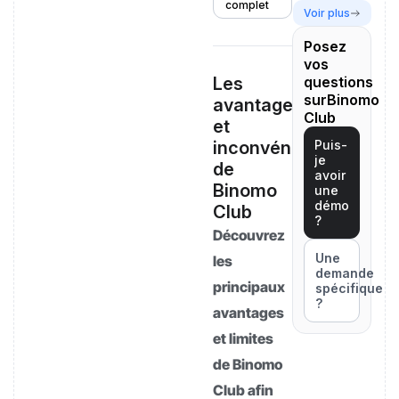
complet
Voir plus
Posez
vos
Les
questions
surBinomo
avantages
Club
et
inconvénients
Puis-
je
de
avoir
Binomo
une
démo
Club
?
Découvrez
Une
les
demande
principaux
spécifique
?
avantages
et limites
de Binomo
Club afin