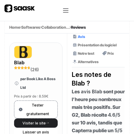
Home
Softwares
Collaboration...
Reviews
Avis
Présentation du logiciel
Notre test
Prix
Alternatives
Blab
(
26
)
Les notes de
par Book Like A Boss
Blab ?
Ltd
Les
avis Blab
sont pour
Prix à partir de :
8.59€
l’heure peu nombreux
Tester
mais très positifs. Sur
gratuitement
G2, Blab récolte
4.6/5
sur 10 avis, tandis que
Visiter le site
Capterra publie un
5/5
Laisser un avis