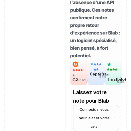
l’absence d’une API
publique. Ces notes
confirment notre
propre retour
d’expérience sur Blab :
un logiciel spécialisé,
bien pensé, à fort
potentiel.
Capterra
4.7
(
343
)
Trustpilot
4.5
G2
4.5 (
26
)
(
118
)
Laissez votre
note pour Blab
Connectez-vous
pour laisser votre
avis