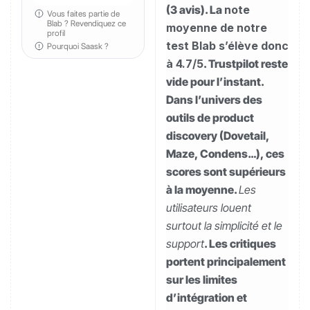
(3 avis). La
note
Vous faites partie de
Blab ?
Revendiquez ce
moyenne de notre
profil
test Blab s’élève donc
Pourquoi Saask ?
à 4.7/5
. Trustpilot reste
vide pour l’instant.
Dans l’univers des
outils de product
discovery (Dovetail,
Maze, Condens…), ces
scores sont supérieurs
à la moyenne.
Les
utilisateurs louent
surtout la simplicité et le
support
. Les critiques
portent principalement
sur les limites
d’intégration et