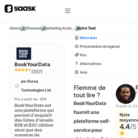
Home
Softwares
Marketing Auto...
Notre Test
Notre test
Présentation du logiciel
Prix
Alternatives
BookYourData
(
357
)
Avis
par Buraq
Flemme de
E
Technologies Ltd.
É
tout lire ?
Prix à partir de :
85€
BookYourData
BookYourData est
Publié le 2
une plateforme qui
fournit une
Note
permet d’acquérir
des listes d’emails
moyenn
plateforme self-
B2B et B2C ciblées
4.4
/5
service pour
ainsi que des
numéros de