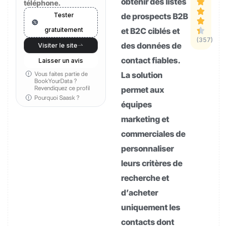
obtenir des listes
téléphone.
Tester
de prospects B2B
gratuitement
et B2C ciblés et
(357)
des données de
Visiter le site
contact fiables.
Laisser un avis
Vous faites partie de
La solution
BookYourData ?
Revendiquez ce profil
permet aux
Pourquoi Saask ?
équipes
marketing et
commerciales de
personnaliser
leurs critères de
recherche et
d’acheter
uniquement les
contacts dont