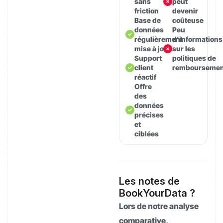
sans
peut
friction
devenir
Base de
coûteuse
données
Peu
régulièrement
d'informations
mise à jour
sur les
Support
politiques de
client
remboursemen
réactif
Offre
des
données
précises
et
ciblées
Les notes de
BookYourData ?
Lors de notre analyse
comparative,