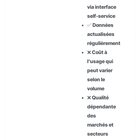
via interface
self-service
✅ Données
actualisées
régulièrement
❌ Coût à
l’usage qui
peut varier
selon le
volume
❌ Qualité
dépendante
des
marchés et
secteurs