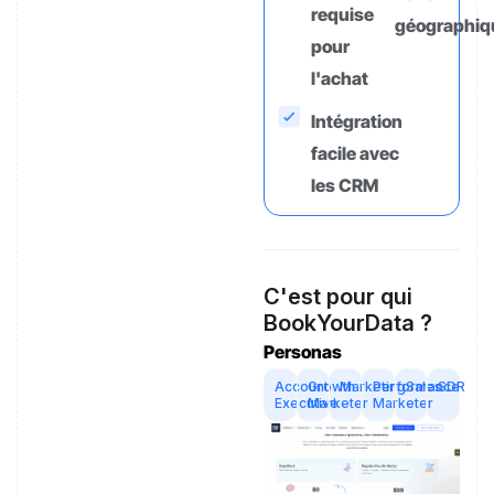
requise
géographiq
pour
l'achat
Intégration
facile avec
les CRM
C'est pour qui
BookYourData ?
Personas
Account
Growth
Marketing
Performance
Sales
SDR
Executive
Marketer
Marketer