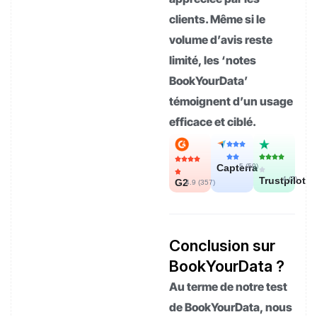
clients. Même si le
volume d’avis reste
limité, les ‘notes
BookYourData’
témoignent d’un usage
efficace et ciblé.
Capterra
5 (
59
)
Trustpilot
4 (
7
)
G2
4.9 (
357
)
Conclusion sur
BookYourData ?
Au terme de notre test
de BookYourData, nous