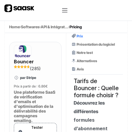
Home
Softwares
API & Intégrat...
Pricing
Prix
Présentation du logiciel
Notre test
Alternatives
Bouncer
(
285
)
Avis
par Stripe
Tarifs de
Prix à partir de :
6.86€
Bouncer : Quelle
Une plateforme SaaS
formule choisir ?
de vérification
d'emails et
Découvrez les
d'optimisation de la
délivrabilité des
différentes
campagnes
formules
emailing.
Tester
d’abonnement