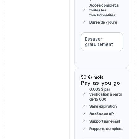
Accès complet à
toutes les
fonctionnalités
Durée de 7 jours
Essayer
gratuitement
50 €
/ mois
Pay-as-you-go
0,003 $ par
vérification à partir
de 15 000
Sans expiration
Accès aux API
Support par email
Rapports complets