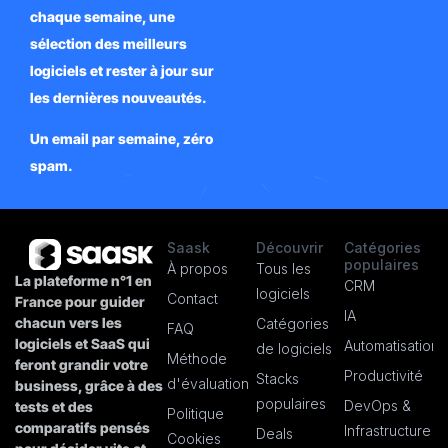
chaque semaine, une
sélection des meilleurs
logiciels et rester à jour sur
les dernières nouveautés.
Un email par semaine, zéro
spam.
Saask
Découvrir
Catégories
populaires
À propos
Tous les
La plateforme n°1 en
CRM
logiciels
Contact
France pour guider
IA
chacun vers les
Catégories
FAQ
logiciels et SaaS qui
Automatisation
de logiciels
Méthode
feront grandir votre
Productivité
Stacks
d'évaluation
business, grâce à des
populaires
DevOps &
tests et des
Politique
comparatifs pensés
Infrastructure
Deals
Cookies