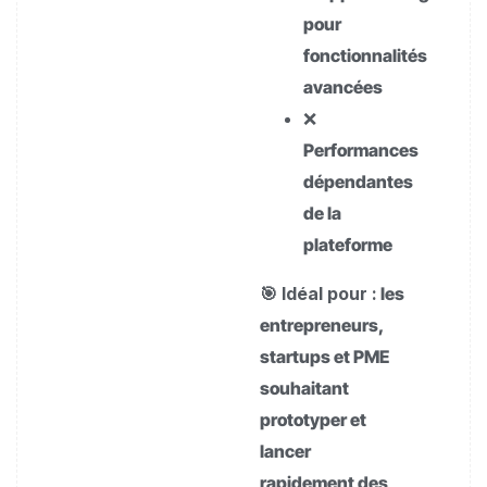
pour
fonctionnalités
avancées
❌
Performances
dépendantes
de la
plateforme
🎯 Idéal pour :
les
entrepreneurs,
startups et PME
souhaitant
prototyper et
lancer
rapidement des