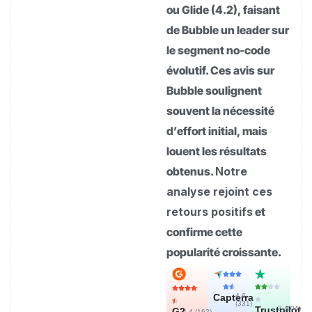
ou Glide (4.2), faisant
de Bubble un leader sur
le segment no-code
évolutif. Ces avis sur
Bubble soulignent
souvent la nécessité
d’effort initial, mais
louent les résultats
obtenus.
Notre
analyse rejoint ces
retours positifs
et
confirme cette
popularité croissante.
Capterra
4.6
(
331
)
Trustpilot
2 (
104
)
G2
4.4 (
162
)