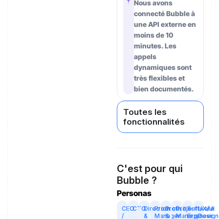
Nous avons
connecté Bubble à
une API externe en
moins de 10
minutes. Les
appels
dynamiques sont
très flexibles et
bien documentés.
Toutes les
fonctionnalités
C'est pour qui
Bubble ?
Personas
CEO
CTO
Direction
Product
Produit
Project
Software
UX/UI
/
&
Manager
&
Manager
Engineer
Design