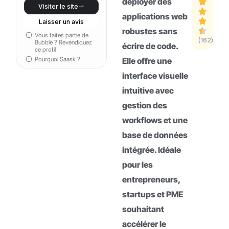
déployer des
Visiter le site
applications web
Laisser un avis
robustes sans
Vous faites partie de
(162)
Bubble ?
Revendiquez
écrire de code.
ce profil
Pourquoi Saask ?
Elle offre une
interface visuelle
intuitive avec
gestion des
workflows et une
base de données
intégrée. Idéale
pour les
entrepreneurs,
startups et PME
souhaitant
accélérer le