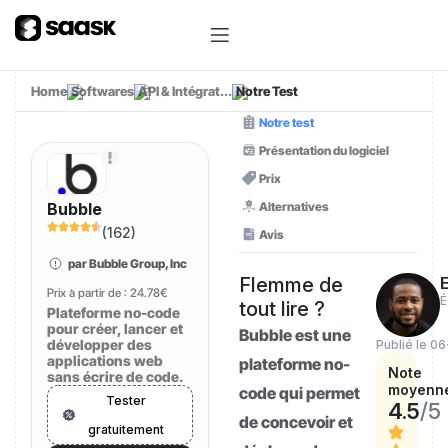
Home
Softwares
API & Intégrat...
Notre Test
Notre test
Présentation du logiciel
Prix
Alternatives
Bubble
(
162
)
Avis
par Bubble Group, Inc
Flemme de
E
Prix à partir de :
24.78€
É
tout lire ?
Plateforme no-code
pour créer, lancer et
Bubble est une
développer des
Publié le 06
applications web
plateforme no-
Note
sans écrire de code.
moyenn
code qui permet
Tester
4.5
/5
de concevoir et
gratuitement