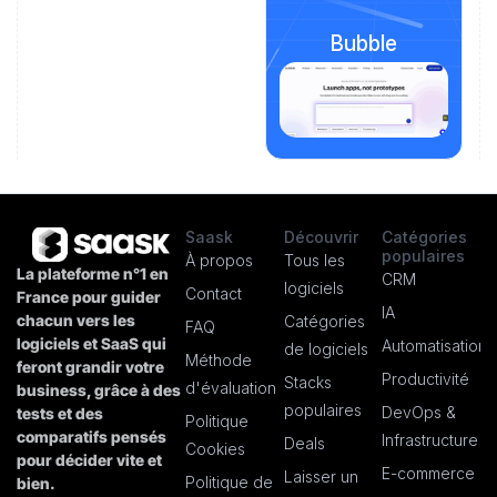
Bubble
Saask
Découvrir
Catégories
populaires
À propos
Tous les
La plateforme n°1 en
CRM
logiciels
Contact
France pour guider
IA
chacun vers les
Catégories
FAQ
logiciels et SaaS qui
Automatisation
de logiciels
Méthode
feront grandir votre
Productivité
Stacks
d'évaluation
business, grâce à des
populaires
DevOps &
tests et des
Politique
comparatifs pensés
Infrastructure
Deals
Cookies
pour décider vite et
E-commerce
Laisser un
Politique de
bien.