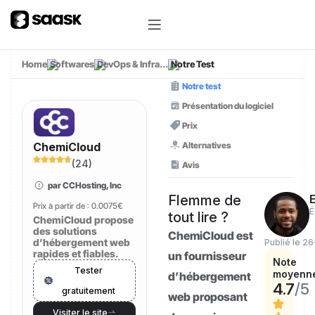
Home
Softwares
DevOps & Infra...
Notre Test
Notre test
Présentation du logiciel
Prix
Alternatives
ChemiCloud
(
24
)
Avis
par CCHosting, Inc
Flemme de
E
Prix à partir de :
0.0075€
É
tout lire ?
ChemiCloud propose
des solutions
ChemiCloud est
d’hébergement web
Publié le 2
rapides et fiables.
un fournisseur
Note
Tester
moyenn
d’hébergement
4.7
/5
gratuitement
web proposant
Visiter le site