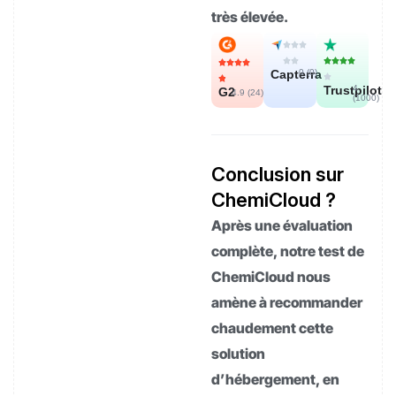
très élevée.
Capterra
0 (
0
)
Trustpilot
4
G2
4.9 (
24
)
(
1000
)
Conclusion sur
ChemiCloud ?
Après une évaluation
complète, notre test de
ChemiCloud nous
amène à recommander
chaudement cette
solution
d’hébergement, en