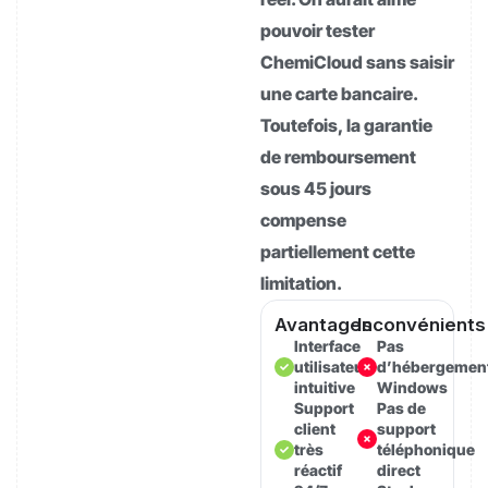
pouvoir tester
ChemiCloud sans saisir
une carte bancaire.
Toutefois, la garantie
de remboursement
sous 45 jours
compense
partiellement cette
limitation.
Avantages
Inconvénients
Interface
Pas
utilisateur
d’hébergemen
intuitive
Windows
Support
Pas de
client
support
très
téléphonique
réactif
direct