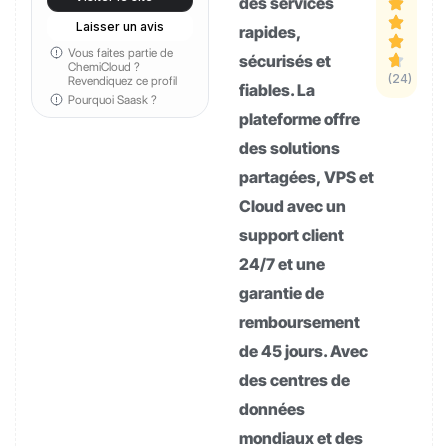
des services
Laisser un avis
rapides,
Vous faites partie de
sécurisés et
ChemiCloud ?
(24)
Revendiquez ce profil
fiables. La
Pourquoi Saask ?
plateforme offre
des solutions
partagées, VPS et
Cloud avec un
support client
24/7 et une
garantie de
remboursement
de 45 jours. Avec
des centres de
données
mondiaux et des