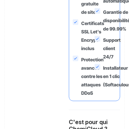
automatiqu
gratuite
de site
Garantie de
disponibilit
Certificats
de 99.99%
SSL Let's
Encrypt
Support
inclus
client
24/7
Protection
avancée
Installateur
contre les
en 1 clic
attaques
(Softaculou
DDoS
C'est pour qui