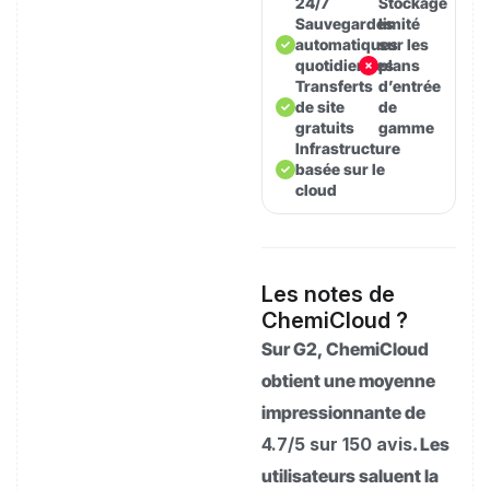
24/7
Stockage
Sauvegardes
limité
automatiques
sur les
quotidiennes
plans
Transferts
d’entrée
de site
de
gratuits
gamme
Infrastructure
basée sur le
cloud
Les notes de
ChemiCloud ?
Sur G2, ChemiCloud
obtient une moyenne
impressionnante de
4.7/5 sur 150 avis
. Les
utilisateurs saluent la