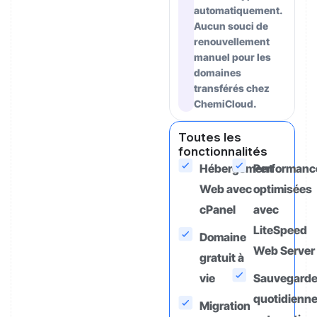
automatiquement.
Aucun souci de
renouvellement
manuel pour les
domaines
transférés chez
ChemiCloud.
Toutes les
fonctionnalités
Hébergement
Performanc
Web avec
optimisées
cPanel
avec
LiteSpeed
Domaine
Web Server
gratuit à
vie
Sauvegard
quotidienn
Migration