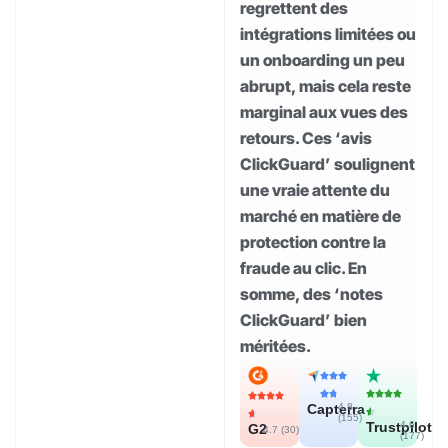
regrettent des
intégrations limitées ou
un onboarding un peu
abrupt, mais cela reste
marginal aux vues des
retours. Ces ‘avis
ClickGuard’ soulignent
une vraie attente du
marché en matière de
protection contre la
fraude au clic. En
somme, des ‘notes
ClickGuard’ bien
méritées.
Capterra
4.8
(
155
)
Trustpilot
4.6
G2
4.7 (
30
)
(
177
)