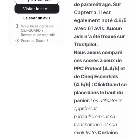
de paramétrage.
Sur
Visiter le site
Capterra, il est
Laisser un avis
également noté 4.6/5
Vous faites partie de
avec 61 avis
. Aucun
ClickGUARD ?
Revendiquez ce profil
avis n’a été trouvé sur
Pourquoi Saask ?
Trustpilot.
Nous avons comparé
ces scores à ceux de
PPC Protect (4.4/5) et
de Cheq Essentials
(4.5/5) : ClickGuard se
place dans le haut du
panier.
Les utilisateurs
apprécient
particulièrement sa
transparence et son
évolutivité
. Certains