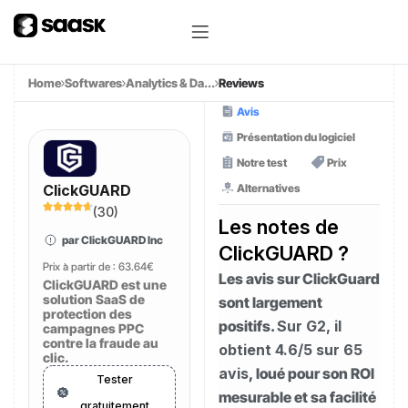
Home
Softwares
Analytics & Da...
Reviews
Avis
Présentation du logiciel
Notre test
Prix
Alternatives
ClickGUARD
(
30
)
Les notes de
par ClickGUARD Inc
ClickGUARD ?
Prix à partir de :
63.64€
Les avis sur ClickGuard
ClickGUARD est une
solution SaaS de
sont largement
protection des
positifs.
Sur G2, il
campagnes PPC
contre la fraude au
obtient 4.6/5 sur 65
clic.
avis
, loué pour son ROI
Tester
mesurable et sa facilité
gratuitement