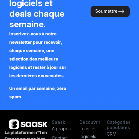
logiciels et
deals chaque
Soumettre
semaine.
Inscrivez-vous à notre
newsletter pour recevoir,
chaque semaine, une
sélection des meilleurs
logiciels et rester à jour sur
les dernières nouveautés.
Un email par semaine, zéro
spam.
Saask
Découvrir
Catégories
populaires
À propos
Tous les
La plateforme n°1 en
CRM
logiciels
Contact
France pour guider