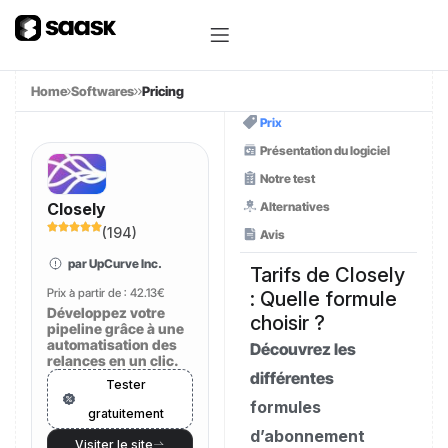
Home
Softwares
Pricing
Prix
Présentation du logiciel
Notre test
Alternatives
Closely
(
194
)
Avis
par UpCurve Inc.
Tarifs de Closely
Prix à partir de :
42.13€
: Quelle formule
Développez votre
choisir ?
pipeline grâce à une
automatisation des
Découvrez les
relances en un clic.
différentes
Tester
formules
gratuitement
d’abonnement
Visiter le site