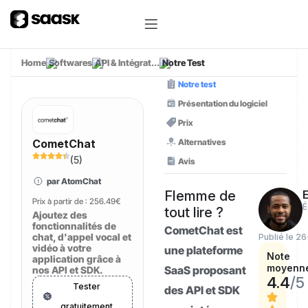
Home
Softwares
API & Intégrat...
Notre Test
Notre test
Présentation du logiciel
Prix
Alternatives
CometChat
(
5
)
Avis
par AtomChat
Flemme de
E
Prix à partir de :
256.49€
É
tout lire ?
Ajoutez des
fonctionnalités de
CometChat est
chat, d'appel vocal et
Publié le 2
vidéo à votre
une plateforme
Note
application grâce à
moyenn
SaaS proposant
nos API et SDK.
4.4
/5
Tester
des API et SDK
gratuitement