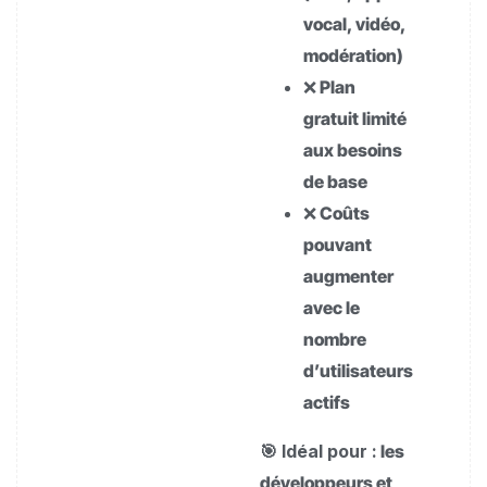
vocal, vidéo,
modération)
❌ Plan
gratuit limité
aux besoins
de base
❌ Coûts
pouvant
augmenter
avec le
nombre
d’utilisateurs
actifs
🎯 Idéal pour :
les
développeurs et