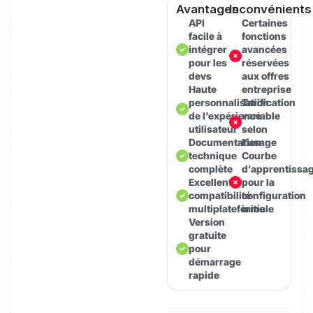
Avantages
Inconvénients
API
Certaines
facile à
fonctions
intégrer
avancées
pour les
réservées
devs
aux offres
Haute
entreprise
personnalisation
Tarification
de l’expérience
variable
utilisateur
selon
Documentation
l’usage
technique
Courbe
complète
d’apprentissa
Excellente
pour la
compatibilité
configuration
multiplateforme
initiale
Version
gratuite
pour
démarrage
rapide