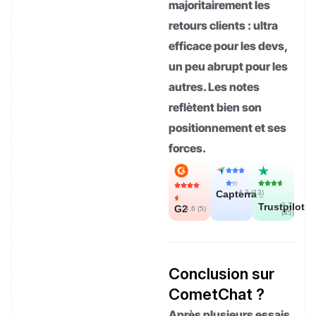
majoritairement les
retours clients : ultra
efficace pour les devs,
un peu abrupt pour les
autres. Les notes
reflètent bien son
positionnement et ses
forces.
Capterra
4.3 (
13
)
Trustpilot
3.7
G2
4.6 (
5
)
(
45
)
Conclusion sur
CometChat ?
Après plusieurs essais