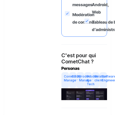
messages
Android,
Web
Modération
de contenu
Tableau de 
d’administr
C'est pour qui
CometChat ?
Personas
Community
CTO
Product
Produit
Relation
Softwar
Manager
Manager
&
client
Enginee
Tech