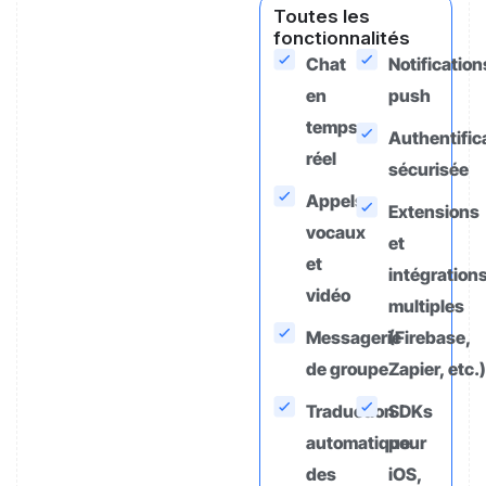
Toutes les
fonctionnalités
Chat
Notification
en
push
temps
Authentific
réel
sécurisée
Appels
Extensions
vocaux
et
et
intégration
vidéo
multiples
Messagerie
(Firebase,
de groupe
Zapier, etc.)
Traduction
SDKs
automatique
pour
des
iOS,