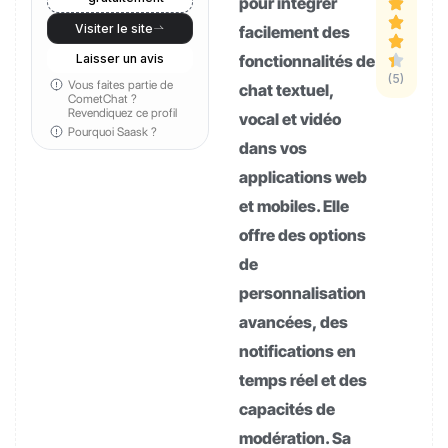
pour intégrer
Visiter le site
facilement des
Laisser un avis
fonctionnalités de
(5)
Vous faites partie de
chat textuel,
CometChat ?
Revendiquez ce profil
vocal et vidéo
Pourquoi Saask ?
dans vos
applications web
et mobiles. Elle
offre des options
de
personnalisation
avancées, des
notifications en
temps réel et des
capacités de
modération. Sa