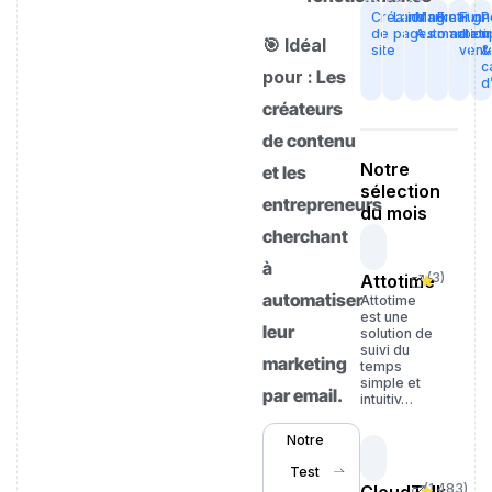
Création
Landing
Marketing
Email
Funn
P
de
pages
Automation
marketi
de
u
🎯 Idéal
site
vent
&
c
pour :
Les
d
créateurs
de contenu
Notre
et les
sélection
entrepreneurs
du mois
cherchant
à
(
3
)
Attotime
automatiser
Attotime
est une
leur
solution de
suivi du
marketing
temps
simple et
par email.
intuitiv…
Notre
Test
(
1 483
)