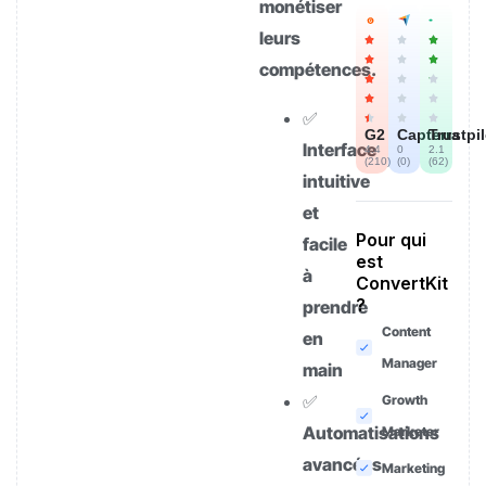
monétiser
leurs
compétences.
✅
G2
Capterra
Trustpi
Interface
4.4
0
2.1
(
210
)
(
0
)
(
62
)
intuitive
et
Pour qui
facile
est
à
ConvertKit
?
prendre
Content
en
Manager
main
✅
Growth
Automatisations
Marketer
avancées
Marketing