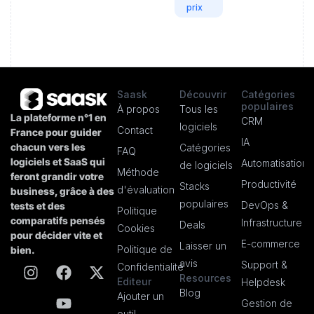
prix
Saask
Découvrir
Catégories
populaires
À propos
Tous les
La plateforme n°1 en
CRM
logiciels
Contact
France pour guider
IA
chacun vers les
Catégories
FAQ
logiciels et SaaS qui
Automatisation
de logiciels
Méthode
feront grandir votre
Productivité
Stacks
d'évaluation
business, grâce à des
populaires
DevOps &
tests et des
Politique
comparatifs pensés
Infrastructure
Deals
Cookies
pour décider vite et
E-commerce
Laisser un
Politique de
bien.
avis
Support &
Confidentialité
Resources
Editeur
Helpdesk
Blog
Ajouter un
Gestion de
outil