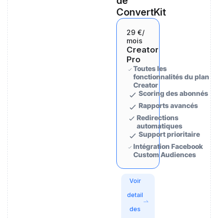
de
ConvertKit
29 €
/
mois
Creator
Pro
Toutes les
fonctionnalités du plan
Creator
Scoring des abonnés
Rapports avancés
Redirections
automatiques
Support prioritaire
Intégration Facebook
Custom Audiences
Voir
detail
des