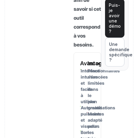
afin de
Puis-
savoir si cet
je
avoir
outil
une
démo
correspond
?
à vos
besoins.
Une
demande
spécifique
?
Avantages
Inconvénients
Interface
Fonctionnalités
intuitive
avancées
et
limitées
facile
dans
à
le
utiliser
plan
Automatisations
gratuit
puissantes
Moins
et
adapté
visuelles
pour
Bon
les