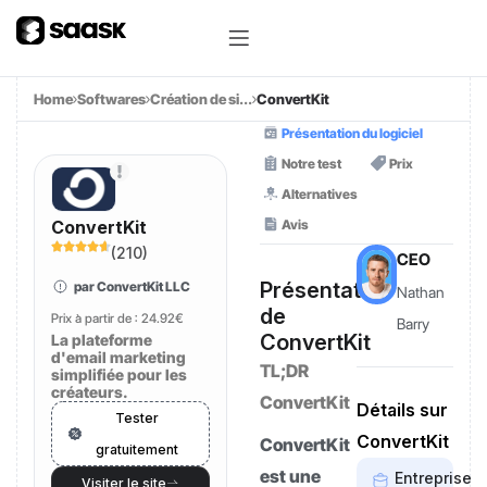
Home
Softwares
Création de si...
ConvertKit
Présentation du logiciel
Notre test
Prix
Alternatives
Avis
ConvertKit
(
210
)
CEO
Présentation
par ConvertKit LLC
Nathan
de
Prix à partir de :
24.92€
Barry
ConvertKit
La plateforme
d'email marketing
TL;DR
simplifiée pour les
créateurs.
ConvertKit
Détails sur
Tester
ConvertKit
ConvertKit
gratuitement
est une
Entreprise
Visiter le site