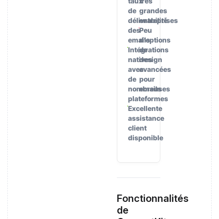
taux
très
de
grandes
délivrabilité
entreprises
des
Peu
emails
d’options
Intégrations
de
natives
design
avec
avancées
de
pour
nombreuses
emails
plateformes
Excellente
assistance
client
disponible
Fonctionnalités
de