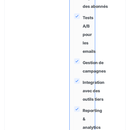
des abonnés
Tests
A/B
pour
les
emails
Gestion de
campagnes
Integration
avec des
outils tiers
Reporting
&
analytics