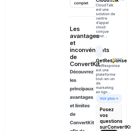
CloudTalk
complet
CloudTalk
est une
solution de
centre
d’appel
cloud
Les
conçue
avantages
pour…
et
inconvénients
de
(
802
)
GetResponse
ConvertKit
GetResponse
est une
Découvrez
plateforme
tout-en-un
les
de
marketing
principaux
en lign…
avantages
Voir plus
et limites
Posez
de
vos
questions
ConvertKit
surConvertKi