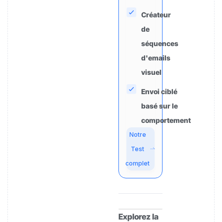
Créateur
de
séquences
d'emails
visuel
Envoi ciblé
basé sur le
comportement
Notre
Test
complet
Explorez la