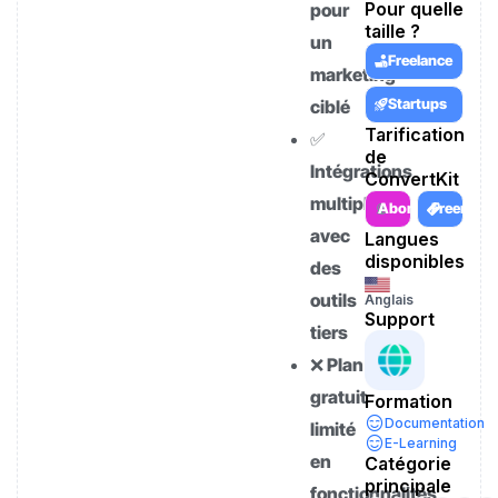
Pour quelle
pour
taille ?
un
Freelance
marketing
Startups
ciblé
Tarification
✅
de
Intégrations
ConvertKit
multiples
Abonnement
Freemiu
avec
Langues
disponibles
des
outils
Anglais
Support
tiers
❌ Plan
gratuit
Formation
Documentation
limité
E-Learning
en
Catégorie
principale
fonctionnalités