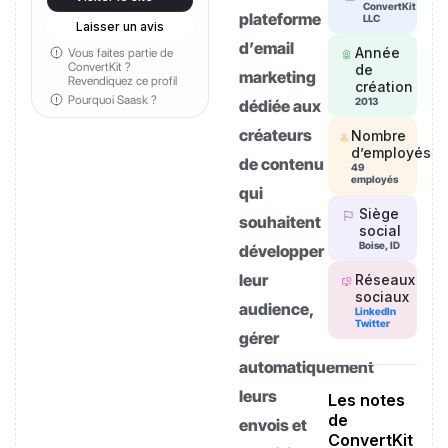
ConvertKit
plateforme
LLC
Laisser un avis
d’email
Année
Vous faites partie de
ConvertKit ?
de
marketing
Revendiquez ce profil
création
Pourquoi Saask ?
2013
dédiée aux
créateurs
Nombre
d’employés
de contenu
49
employés
qui
Siège
souhaitent
social
Boise, ID
développer
leur
Réseaux
sociaux
audience,
LinkedIn
Twitter
gérer
automatiquement
leurs
Les notes
de
envois et
ConvertKit