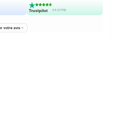
Trustpilot
4.6 (
1729
)
r votre avis