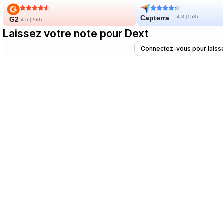
Capterra
4.3 (
158
)
G2
4.5 (
260
)
Laissez votre note pour Dext
Connectez-vous pour laisse