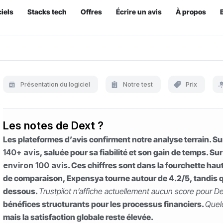
iels
Stacks tech
Offres
Écrire un avis
À propos
Présentation du logiciel
Notre test
Prix
Les notes de Dext ?
Les plateformes d’avis confirment notre analyse terrain. S
140+ avis
, saluée pour sa fiabilité et son gain de temps. S
environ 100 avis
. Ces chiffres sont dans la fourchette hau
de comparaison, Expensya tourne autour de 4.2/5, tandis 
dessous.
Trustpilot n’affiche actuellement aucun score pour D
bénéfices structurants pour les processus financiers.
Quel
mais la satisfaction globale reste élevée.