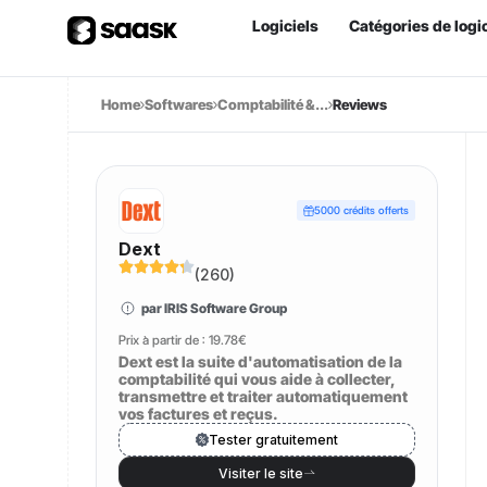
Logiciels
Catégories de logic
Home
Softwares
Comptabilité &...
Reviews
5000 crédits offerts
Dext
(
260
)
par IRIS Software Group
Prix à partir de :
19.78€
Dext est la suite d'automatisation de la
comptabilité qui vous aide à collecter,
transmettre et traiter automatiquement
vos factures et reçus.
Tester gratuitement
Visiter le site