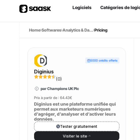
Logiciels
Catégories de logic
Home
Softwares
Analytics & Da...
Pricing
5000 crédits offerts
Diginius
(
0
)
par Champions UK Plc
Prix à partir de :
64.43€
Diginius est une plateforme unifiée qui
permet aux marketeurs numériques
d’agréger, d’analyser et d’activer leurs
données.
Tester gratuitement
Visiter le site