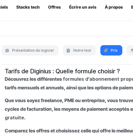
iels
Stacks tech
Offres
Écrire un avis
À propos
Présentation du logiciel
Notre test
Prix
Tarifs de Diginius : Quelle formule choisir ?
Découvrez les différentes
formules d’abonnement propo
tarifs mensuels et annuels, ainsi que les options de paiem
Que vous soyez freelance, PME ou entreprise, vous trouvere
cycles de facturation, les moyens de paiement acceptés e
gratuite
.
Comparez les offres et choisissez celle qui offre le meille