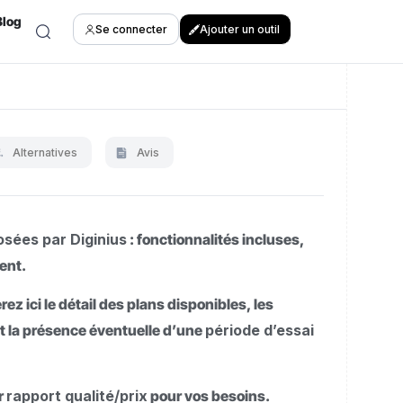
Blog
Se connecter
Ajouter un outil
Alternatives
Avis
sées par Diginius
: fonctionnalités incluses,
ent.
z ici le détail des plans disponibles, les
t la présence éventuelle d’une
période d’essai
ur
rapport qualité/prix
pour vos besoins.