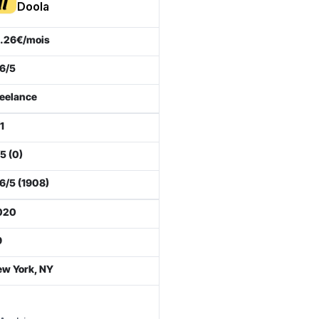
Doola
.26€/mois
6/5
eelance
1
5 (0)
6/5 (1908)
020
9
w York, NY