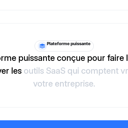
Plateforme puissante
rme puissante conçue pour faire le
ver les
outils SaaS qui comptent v
votre entreprise.