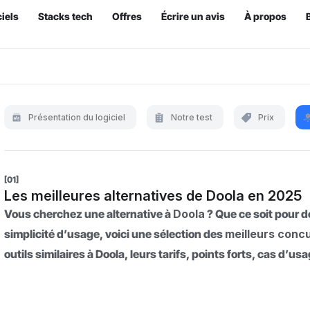
iels
Stacks tech
Offres
Écrire un avis
À propos
Présentation du logiciel
Notre test
Prix
[01]
Les meilleures alternatives de Doola en 2025
Vous cherchez une alternative à
Doola
? Que ce soit pour d
simplicité d’usage, voici une sélection des
meilleurs conc
outils similaires à Doola, leurs tarifs, points forts, cas d’usa