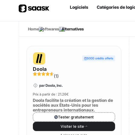
Logiciels
Catégories de logic
Home
Softwares
Alternatives
5000 crédits offerts
Doola
(
1
)
par Doola, Inc.
Prix à partir de :
21.26€
Doola facilite la création et la gestion de
sociétés aux États-Unis pour les
entrepreneurs internationaux.
Tester gratuitement
Visiter le site