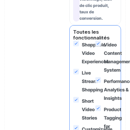
de clic produit,
taux de
conversion.
Toutes les
fonctionnalités
Shoppable
Video
Video
Content
Experiences
Managemen
System
Live
Stream
Performanc
Shopping
Analytics &
Insights
Short
Video
Product
Stories
Tagging
for
Customizable