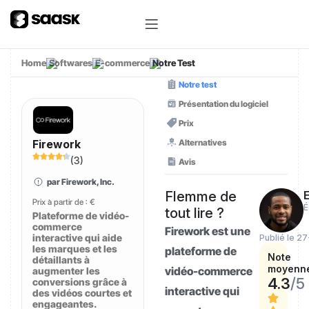
Home
Softwares
E-commerce
Notre Test
Notre test
Présentation du logiciel
Prix
Alternatives
Firework
(
3
)
Avis
par Firework, Inc.
Flemme de
E
Prix à partir de :
€
É
tout lire ?
Plateforme de vidéo-
commerce
Firework est une
interactive qui aide
Publié le 2
les marques et les
plateforme de
Note
détaillants à
moyenn
vidéo-commerce
augmenter les
4.3
/5
conversions grâce à
interactive qui
des vidéos courtes et
engageantes.