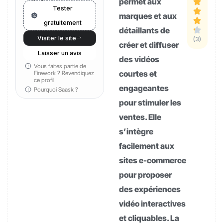
permet aux
Tester
marques et aux
gratuitement
détaillants de
Visiter le site
(3)
créer et diffuser
Laisser un avis
des vidéos
Vous faites partie de
courtes et
Firework ?
Revendiquez
ce profil
engageantes
Pourquoi Saask ?
pour stimuler les
ventes. Elle
s’intègre
facilement aux
sites e-commerce
pour proposer
des expériences
vidéo interactives
et cliquables. La