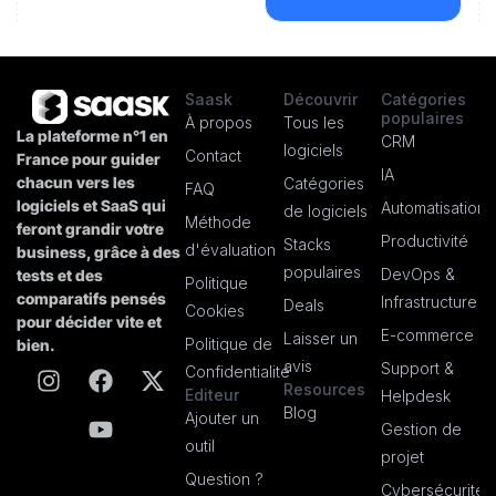
Saask
Découvrir
Catégories
populaires
À propos
Tous les
La plateforme n°1 en
CRM
logiciels
Contact
France pour guider
IA
chacun vers les
Catégories
FAQ
logiciels et SaaS qui
Automatisation
de logiciels
Méthode
feront grandir votre
Productivité
Stacks
d'évaluation
business, grâce à des
populaires
DevOps &
tests et des
Politique
comparatifs pensés
Infrastructure
Deals
Cookies
pour décider vite et
E-commerce
Laisser un
Politique de
bien.
avis
Support &
Confidentialité
Resources
Editeur
Helpdesk
Blog
Ajouter un
Gestion de
outil
projet
Question ?
Cybersécurité