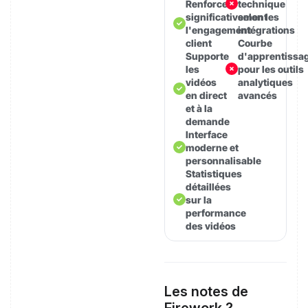
Renforce
technique
significativement
selon les
l'engagement
intégrations
client
Courbe
Supporte
d'apprentissa
les
pour les outils
vidéos
analytiques
en direct
avancés
et à la
demande
Interface
moderne et
personnalisable
Statistiques
détaillées
sur la
performance
des vidéos
Les notes de
Firework ?