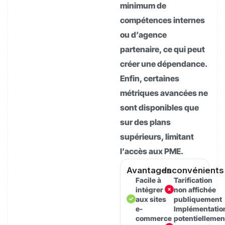
minimum de
compétences internes
ou d’agence
partenaire, ce qui peut
créer une dépendance.
Enfin, certaines
métriques avancées ne
sont disponibles que
sur des plans
supérieurs, limitant
l’accès aux PME.
Avantages
Inconvénients
Facile à
Tarification
intégrer
non affichée
aux sites
publiquement
e-
Implémentatio
commerce
potentiellemen