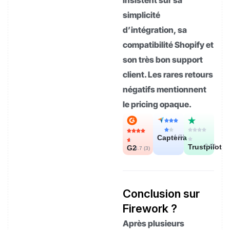
simplicité
d’intégration, sa
compatibilité Shopify et
son très bon support
client. Les rares retours
négatifs mentionnent
le pricing opaque.
Capterra
4 (
1
)
Trustpilot
0 (
0
)
G2
4.7 (
3
)
Conclusion sur
Firework ?
Après plusieurs