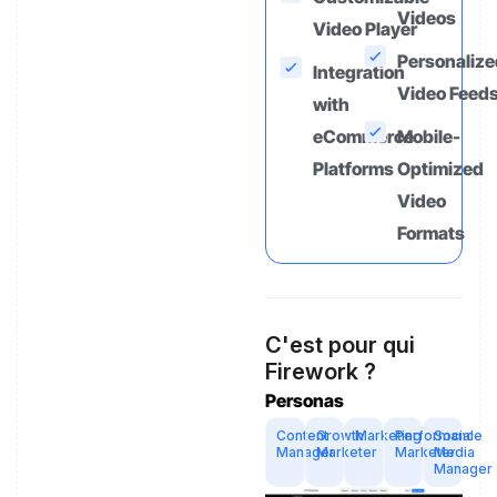
Videos
Video Player
Personalize
Integration
Video Feed
with
eCommerce
Mobile-
Platforms
Optimized
Video
Formats
C'est pour qui
Firework ?
Personas
Content
Growth
Marketing
Performance
Social
Manager
Marketer
Marketer
Media
Manager