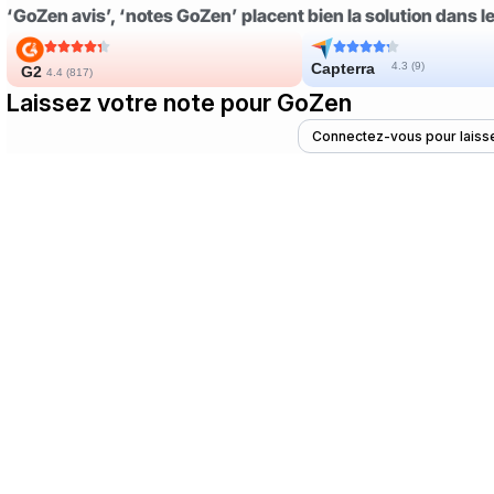
‘GoZen avis’, ‘notes GoZen’ placent bien la solution dans les
Capterra
4.3 (
9
)
G2
4.4 (
817
)
Laissez votre note pour GoZen
Connectez-vous pour laisse