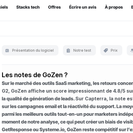
iels
Stacks tech
Offres
Écrire un avis
À propos
Présentation du logiciel
Notre test
Prix
Les notes de GoZen ?
Sur le marché des outils SaaS marketing, les retours conc
G2, GoZen affiche un score impressionnant de 4.8/5 su
la qualité de génération de leads.
Sur Capterra, la note es
sur les campagnes email et la réactivité du support. La moy
parmi les meilleurs outils tout-en-un pour marketers indé
moment de notre analyse, ce qui peut créer un biais de visi
GetResponse ou Systeme.io, GoZen reste compétitif sur l’expé