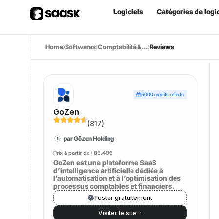
Logiciels
Catégories de logic
Home
Softwares
Comptabilité &...
Reviews
5000 crédits offerts
GoZen
(
817
)
par Gözen Holding
Prix à partir de :
85.49€
GoZen est une plateforme SaaS
d’intelligence artificielle dédiée à
l’automatisation et à l’optimisation des
processus comptables et financiers.
Tester gratuitement
Visiter le site