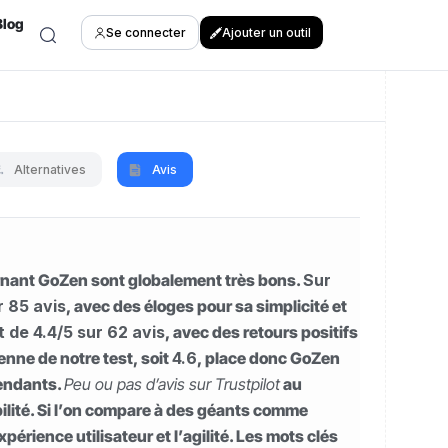
Blog
Se connecter
Ajouter un outil
Alternatives
Avis
ernant GoZen sont globalement très bons.
Sur
r 85 avis
, avec des éloges pour sa simplicité et
t de 4.4/5 sur 62 avis
, avec des retours positifs
enne de notre test, soit
4.6
, place donc GoZen
pendants.
Peu ou pas d’avis sur Trustpilot
au
bilité. Si l’on compare à des géants comme
rience utilisateur et l’agilité. Les mots clés