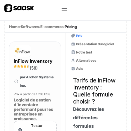
Home
Softwares
E-commerce
Pricing
Prix
Présentation du logiciel
Notre test
Alternatives
inFlow Inventory
(
58
)
Avis
par Archon Systems
Tarifs de inFlow
Inc.
Inventory :
Quelle formule
Prix à partir de :
128.05€
Logiciel de gestion
choisir ?
d’inventaire
Découvrez les
performant pour les
entreprises en
différentes
croissance.
formules
Tester