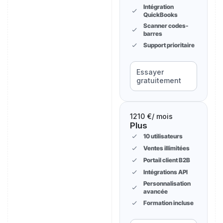
Intégration
QuickBooks
Scanner codes-
barres
Support prioritaire
Essayer
gratuitement
1210 €
/ mois
Plus
10 utilisateurs
Ventes illimitées
Portail client B2B
Intégrations API
Personnalisation
avancée
Formation incluse