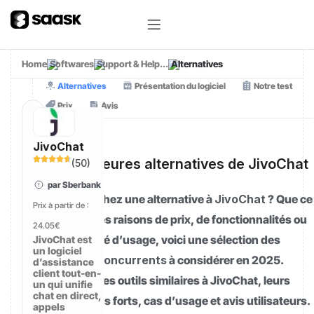
Home
Softwares
Support & Help...
Alternatives
Alternatives
Présentation du logiciel
Notre test
Prix
Avis
JivoChat
[01]
Les meilleures alternatives de JivoChat
(
50
)
en 2025
par Sberbank
Vous cherchez une alternative à
JivoChat
? Que ce
Prix à partir de :
soit pour des raisons de prix, de fonctionnalités ou
24.05€
de simplicité d’usage, voici une sélection des
JivoChat est
un logiciel
meilleurs concurrents
à considérer en 2025.
d’assistance
client tout-en-
Comparez les outils similaires à JivoChat, leurs
un qui unifie
chat en direct,
tarifs, points forts, cas d’usage et avis utilisateurs.
appels