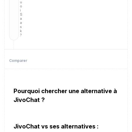
u
o
i
S
a
a
s
k
?
Comparer
Pourquoi chercher une alternative à
JivoChat ?
JivoChat vs ses alternatives :