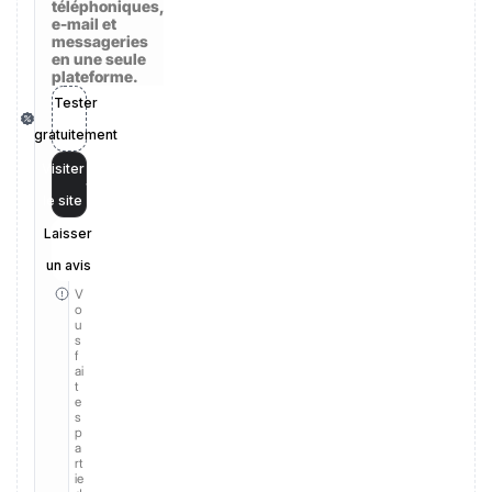
téléphoniques,
e-mail et
messageries
en une seule
plateforme.
Tester
gratuitement
Visiter
le site
Laisser
un avis
V
o
u
s
f
ai
t
e
s
p
a
rt
ie