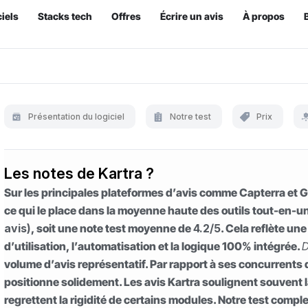
iels
Stacks tech
Offres
Écrire un avis
À propos
Présentation du logiciel
Notre test
Prix
Les notes de Kartra ?
Sur les principales plateformes d’avis comme Capterra et G
ce qui le place dans la moyenne haute des outils tout-en-u
avis)
, soit une note test moyenne de
4.2/5
. Cela reflète une
d’utilisation, l’automatisation et la logique 100% intégrée.
D
volume d’avis représentatif. Par rapport à ses concurrents d
positionne solidement. Les avis Kartra soulignent souvent l
regrettent la rigidité de certains modules. Notre test compl