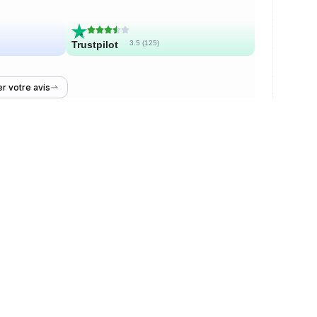
Trustpilot
3.5 (
125
)
r votre avis