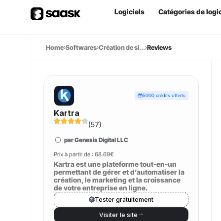
Logiciels
Catégories de logic
Home
Softwares
Création de si...
Reviews
5000 crédits offerts
Kartra
(
57
)
par Genesis Digital LLC
Prix à partir de :
68.69€
Kartra est une plateforme tout-en-un
permettant de gérer et d’automatiser la
création, le marketing et la croissance
de votre entreprise en ligne.
Tester gratuitement
Visiter le site