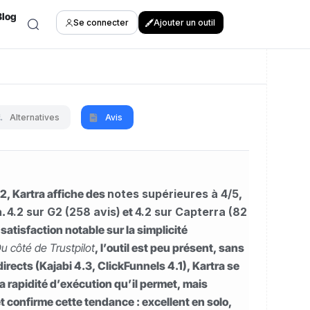
Blog
Se connecter
Ajouter un outil
Alternatives
Avis
2, Kartra affiche des
notes supérieures à 4/5
,
n.
4.2 sur G2 (258 avis)
et
4.2 sur Capterra (82
 satisfaction notable sur la simplicité
u côté de Trustpilot
, l’outil est peu présent, sans
irects (Kajabi 4.3, ClickFunnels 4.1), Kartra se
a rapidité d’exécution qu’il permet, mais
et confirme cette tendance : excellent en solo,