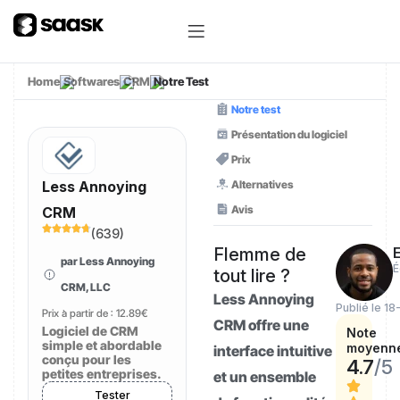
Home
Softwares
CRM
Notre Test
Notre test
Présentation du logiciel
Prix
Alternatives
Less Annoying
Avis
CRM
(
639
)
Flemme de
E
par Less Annoying
É
tout lire ?
CRM, LLC
Less Annoying
Publié le 18
Prix à partir de :
12.89€
CRM offre une
Logiciel de CRM
Note
simple et abordable
moyenn
interface intuitive
conçu pour les
4.7
/5
petites entreprises.
et un ensemble
Tester