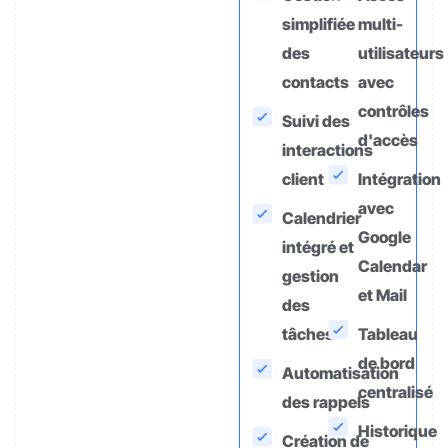
simplifiée
multi-
des
utilisateurs
contacts
avec
contrôles
Suivi des
d'accès
interactions
client
Intégration
avec
Calendrier
Google
intégré et
Calendar
gestion
et Mail
des
tâches
Tableau
de bord
Automatisation
centralisé
des rappels
Historique
Création de