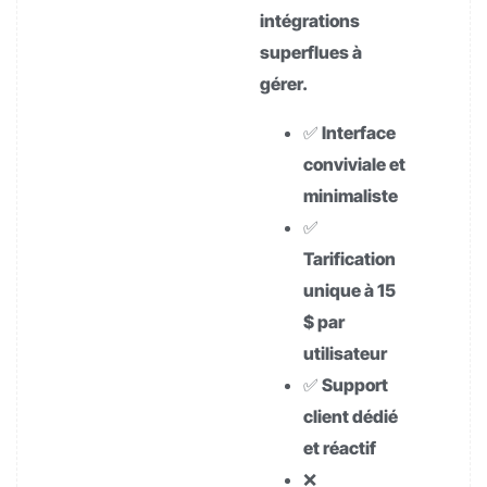
intégrations
superflues à
gérer.
✅ Interface
conviviale et
minimaliste
✅
Tarification
unique à 15
$ par
utilisateur
✅ Support
client dédié
et réactif
❌