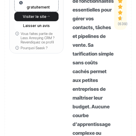
de fonctionnalités
gratuitement
essentielles pour
Visiter le site
gérer vos
(639)
Laisser un avis
contacts, tâches
Vous faites partie de
et pipelines de
Less Annoying CRM ?
Revendiquez ce profil
vente. Sa
Pourquoi Saask ?
tarification simple
sans coûts
cachés permet
aux petites
entreprises de
maîtriser leur
budget. Aucune
courbe
d’apprentissage
complexe ou