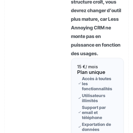
structure croît, vous
devrez changer d’outil
plus mature, car Less
Annoying CRM ne
monte pas en
puissance en fonction
des usages.
15 €
/ mois
Plan unique
Accès à toutes
les
fonctionnalités
Utilisateurs
illimités
Support par
email et
téléphone
Exportation de
données