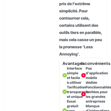
prix de l’extrême
simplicité. Pour
contourner cela,
certains utilisent des
outils tiers en parallèle,
mais cela casse un peu
la promesse ‘Less
Annoying’.
Avantages
Inconvénients
Interface
Pas
simple
d'application
et facile
mobile
à utiliser
dédiée
Tarification
Fonctionnalité
transparente
limitées pour
et unique
les grandes
Essai
entreprises
gratuit
Manque
sans
d'intégrations