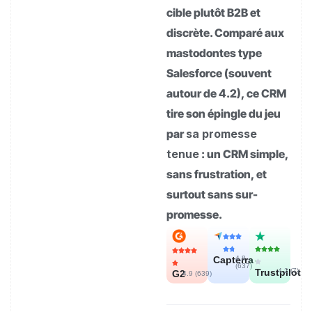
cible plutôt B2B et
discrète. Comparé aux
mastodontes type
Salesforce (souvent
autour de 4.2), ce CRM
tire son épingle du jeu
par
sa promesse
tenue
: un CRM simple,
sans frustration, et
surtout sans sur-
promesse.
Capterra
4.8
(
637
)
Trustpilot
4.2 (
7
)
G2
4.9 (
639
)