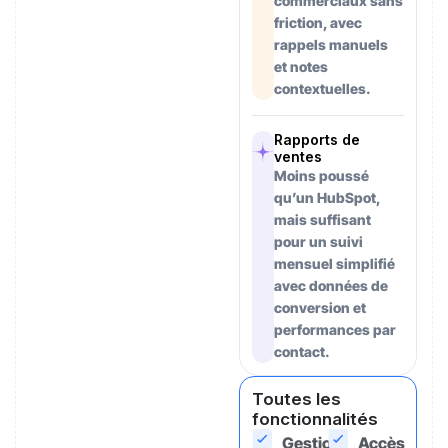
commerciaux sans
friction, avec
rappels manuels
et notes
contextuelles.
Rapports de
ventes
Moins poussé
qu’un HubSpot,
mais suffisant
pour un suivi
mensuel simplifié
avec données de
conversion et
performances par
contact.
Toutes les
fonctionnalités
Gestion
Accès