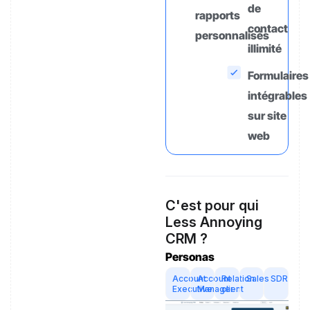
de
rapports
contact
personnalisés
illimité
Formulaires
intégrables
sur site
web
C'est pour qui
Less Annoying
CRM ?
Personas
Account
Account
Relation
Sales
SDR
Executive
Manager
client