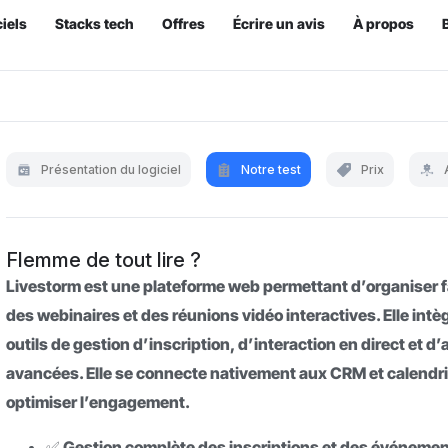
iels
Stacks tech
Offres
Écrire un avis
À propos
Présentation du logiciel
Notre test
Prix
Flemme de tout lire ?
Livestorm est une plateforme web permettant d’organiser 
des webinaires et des réunions vidéo interactives. Elle intè
outils de gestion d’inscription, d’interaction en direct et d
avancées. Elle se connecte nativement aux CRM et calendr
optimiser l’engagement.
✅ Gestion complète des inscriptions et des événeme