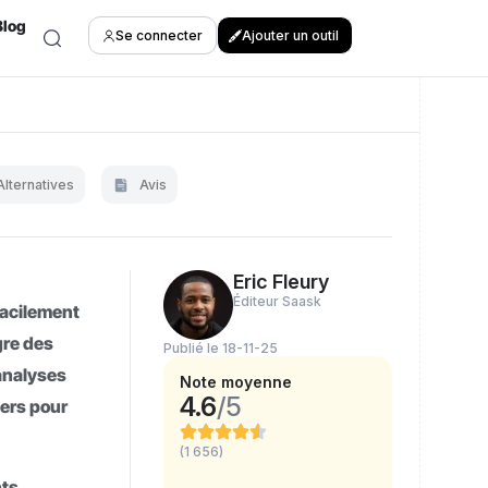
Blog
Se connecter
Ajouter un outil
Alternatives
Avis
Eric Fleury
Éditeur Saask
facilement
gre des
Publié le 18-11-25
’analyses
Note moyenne
4.6
/5
iers pour
(1 656)
nts