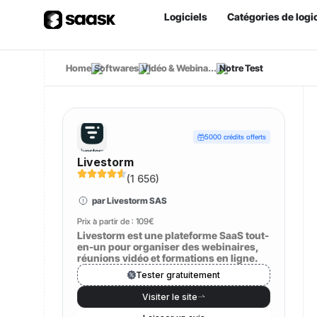
Logiciels
Catégories de logic
Home
Softwares
Vidéo & Webina...
Notre Test
5000 crédits offerts
Livestorm
(
1 656
)
par Livestorm SAS
Prix à partir de :
109€
Livestorm est une plateforme SaaS tout-
en-un pour organiser des webinaires,
réunions vidéo et formations en ligne.
Tester gratuitement
Visiter le site