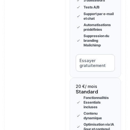
3 utilisateurs
Tests A/B
Support par e-mail
et chat
Automatisations
prédéfinies
Suppression du
branding
Mailchimp
Essayer
gratuitement
20 €
/ mois
Standard
Fonctionnalités
Essentials
incluses
Contenu
dynamique
Optimisation via IA
(jour et contenu)