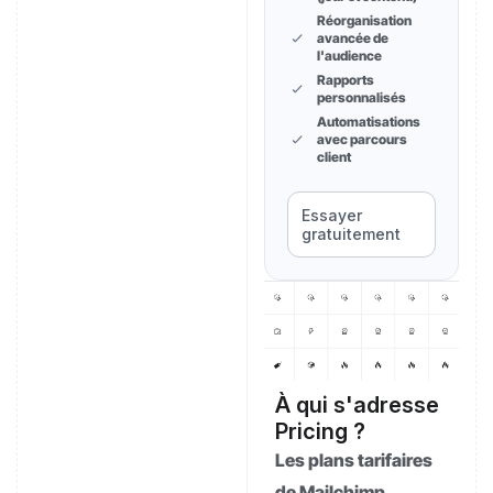
Réorganisation
avancée de
l'audience
Rapports
personnalisés
Automatisations
avec parcours
client
Essayer
gratuitement
À qui s'adresse
Pricing ?
Les plans tarifaires
de Mailchimp