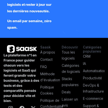
logiciels et rester à jour sur
les dernières nouveautés.
Un email par semaine, zéro
spam.
Saask
Découvrir
Catégories
populaires
À propos
Tous les
La plateforme n°1 en
CRM
logiciels
Contact
France pour guider
IA
chacun vers les
Catégories
FAQ
logiciels et SaaS qui
Automatisation
de logiciels
Méthode
feront grandir votre
Productivité
Stacks
d'évaluation
business, grâce à des
populaires
DevOps &
tests et des
Politique
comparatifs pensés
Infrastructure
Deals
Cookies
pour décider vite et
E-commerce
Laisser un
Politique de
bien.
avis
Support &
Confidentialité