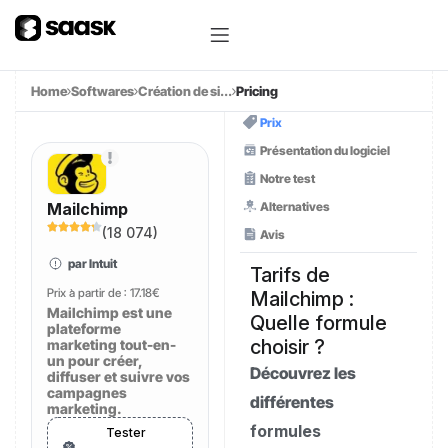
Home
Softwares
Création de si...
Pricing
Prix
Présentation du logiciel
Notre test
Alternatives
Mailchimp
(
18 074
)
Avis
par Intuit
Tarifs de
Prix à partir de :
17.18€
Mailchimp :
Mailchimp est une
Quelle formule
plateforme
choisir ?
marketing tout-en-
un pour créer,
Découvrez les
diffuser et suivre vos
campagnes
différentes
marketing.
formules
Tester