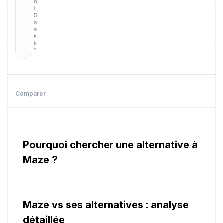
o
i
S
a
a
s
k
?
Comparer
Pourquoi chercher une alternative à
Maze ?
Maze vs ses alternatives : analyse
détaillée