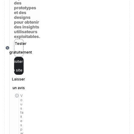
des
prototypes
et des
designs
pour obtenir
des insights
utilisateurs
exploitables.
Tester
gratuitement
Visiter
le site
Laisser
un avis
V
o
u
s
fa
it
e
s
p
ar