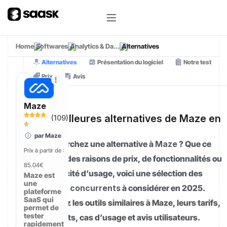
Home
Softwares
Analytics & Da...
Alternatives
Alternatives
Présentation du logiciel
Notre test
Prix
Avis
Maze
[01]
Les meilleures alternatives de Maze en
(
109
)
2025
par Maze
Vous cherchez une alternative à
Maze
? Que ce
Prix à partir de :
soit pour des raisons de prix, de fonctionnalités ou
85.04€
de simplicité d’usage, voici une sélection des
Maze est
une
meilleurs concurrents
à considérer en 2025.
plateforme
SaaS qui
Comparez les outils similaires à Maze, leurs tarifs,
permet de
tester
points forts, cas d’usage et avis utilisateurs.
rapidement