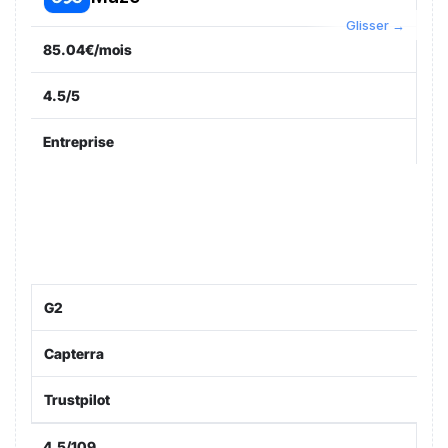
85.04€/mois
4.5/5
Entreprise
G2
Capterra
Trustpilot
4.5/109