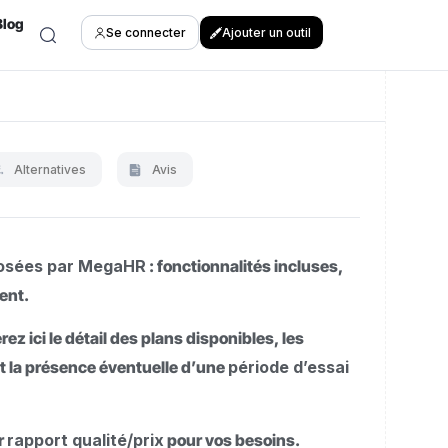
Blog
Se connecter
Ajouter un outil
Alternatives
Avis
posées par MegaHR
: fonctionnalités incluses,
ent.
z ici le détail des plans disponibles, les
t la présence éventuelle d’une
période d’essai
ur
rapport qualité/prix
pour vos besoins.