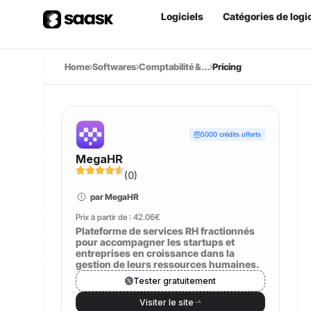
Logiciels
Catégories de logic
Home
Softwares
Comptabilité &...
Pricing
5000 crédits offerts
MegaHR
(
0
)
par MegaHR
Prix à partir de :
42.06€
Plateforme de services RH fractionnés
pour accompagner les startups et
entreprises en croissance dans la
gestion de leurs ressources humaines.
Tester gratuitement
Visiter le site