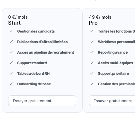
0 €
/ mois
49 €
/ mois
Start
Pro
Gestion des candidats
Toutes les fonctions S
Publications d’offres illimitées
Workflows personnal
Accès au pipeline de recrutement
Reporting avancé
Support standard
Accès multi-équipes
Tableau de bord RH
Support prioritaire
Onboarding de base
Gestion des permissi
Essayer gratuitement
Essayer gratuitement