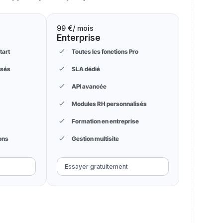
99 €
/ mois
Enterprise
tart
Toutes les fonctions Pro
isés
SLA dédié
API avancée
Modules RH personnalisés
Formation en entreprise
ons
Gestion multisite
Essayer gratuitement