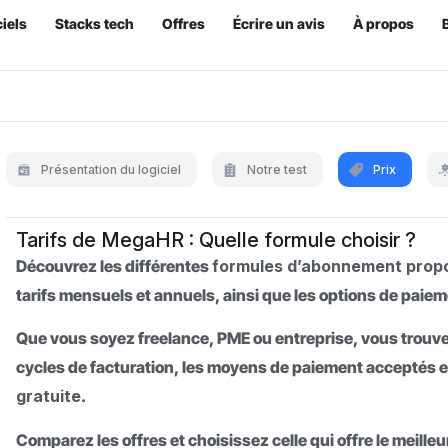
iels
Stacks tech
Offres
Écrire un avis
À propos
Présentation du logiciel
Notre test
Prix
Tarifs de MegaHR : Quelle formule choisir ?
Découvrez les différentes
formules d’abonnement pro
tarifs mensuels et annuels, ainsi que les options de paiem
Que vous soyez freelance, PME ou entreprise, vous trouvere
cycles de facturation, les moyens de paiement acceptés e
gratuite
.
Comparez les offres et choisissez celle qui offre le meille