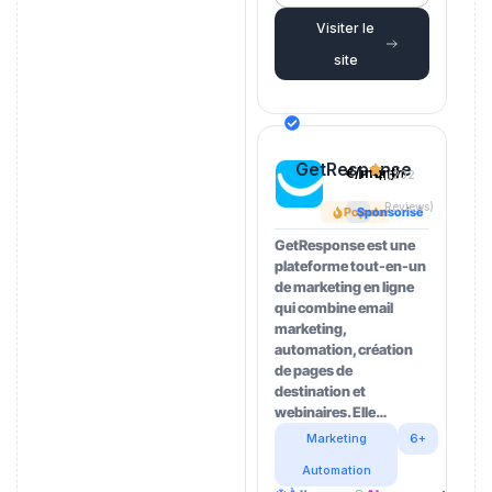
Visiter le
site
GetResponse
€/month
4.5
(202
Reviews)
Popular
Sponsorisé
GetResponse est une
plateforme tout-en-un
de marketing en ligne
qui combine email
marketing,
automation, création
de pages de
destination et
webinaires. Elle…
Marketing
6+
Automation