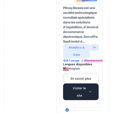
Popular
Sponsorisé
Pitney Bowes est une
société technologique
mondiale spécialisée
dans les solutions
d’expédition, d’envoi et
de commerce
électronique. Son offre
SaaS inclut d…
Analytics &
3+
Data
À l’usage
Abonnement
Langues disponibles
Anglais
En savoir plus
Visiter le
site