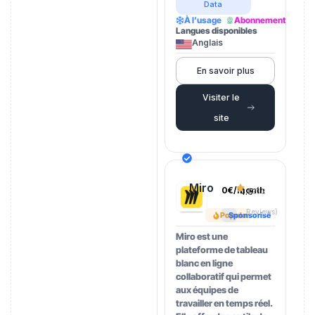
Data
À l’usage
Abonnement
Langues disponibles
Anglais
En savoir plus
Visiter le
site
Miro
0€/month
4.5
(202
Reviews)
Popular
Sponsorisé
Miro est une
plateforme de tableau
blanc en ligne
collaboratif qui permet
aux équipes de
travailler en temps réel.