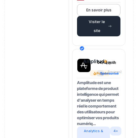
En savoir plus
Visiter le
site
Amplitude
0€/month
4.5
(202
Reviews)
Popular
Sponsorisé
Amplitude est une
plateforme de product
intelligence qui permet
d’analyser en temps
réel le comportement
des utilisateurs pour
optimiser vos produits
numériq…
Analytics &
4+