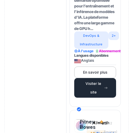
demande optimisée
pour l’entraînement et
l’inférence de modèles
d’IA. La plateforme
offre une large gamme
de GPU h…
DevOps &
2+
Infrastructure
À l’usage
Abonnement
Langues disponibles
Anglais
En savoir plus
Visiter le
site
Pitney
€/month
4.5
(202
Bowes
Reviews)