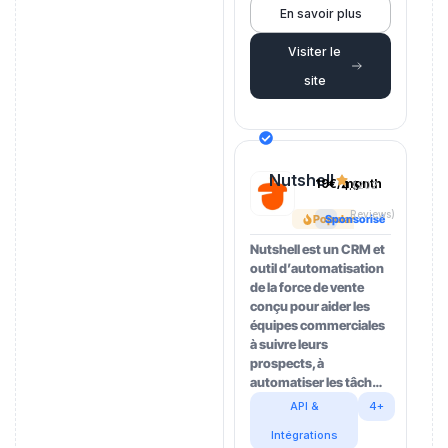
En savoir plus
Visiter le
site
Nutshell
19€/month
4.5
(202
Reviews)
Popular
Sponsorisé
Nutshell est un CRM et
outil d’automatisation
de la force de vente
conçu pour aider les
équipes commerciales
à suivre leurs
prospects, à
automatiser les tâch…
API &
4+
Intégrations