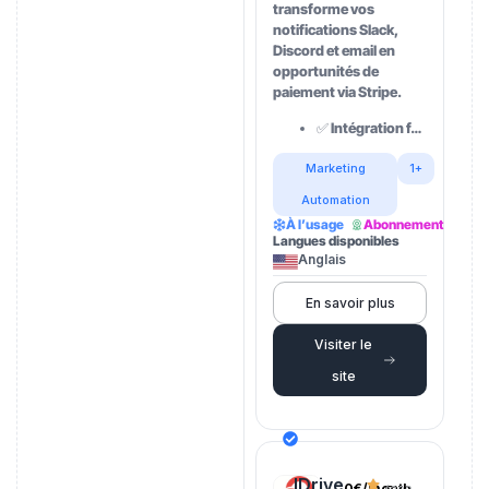
transforme vos
notifications Slack,
Discord et email en
opportunités de
paiement via Stripe.
✅ Intégration f…
Marketing
1+
Automation
À l’usage
Abonnement
Langues disponibles
Anglais
En savoir plus
Visiter le
site
IDrive
0€/month