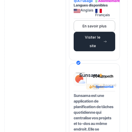
À l’usage
Abonnement
Langues disponibles
Anglais
Français
En savoir plus
Visiter le
site
Sunsama
20€/month
4.5
(202
Reviews)
Popular
Sponsorisé
Sunsama est une
application de
planification de tâches
quotidienne qui
centralise vos projets
et to-dos au même
endroit. Elle se