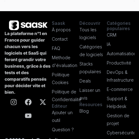
Saask
Découvrir
Catégories
populaires
À propos
Tous les
La plateforme n°1 en
CRM
logiciels
Contact
France pour guider
IA
chacun vers les
Catégories
FAQ
logiciels et SaaS qui
Automatisation
de logiciels
Méthode
feront grandir votre
Productivité
Stacks
d'évaluation
business, grâce à des
populaires
DevOps &
tests et des
Politique
comparatifs pensés
Infrastructure
Deals
Cookies
pour décider vite et
E-commerce
Laisser un
Politique de
bien.
avis
Support &
Confidentialité
Resources
Editeur
Helpdesk
Blog
Ajouter un
Gestion de
outil
projet
Question ?
Cybersécurité