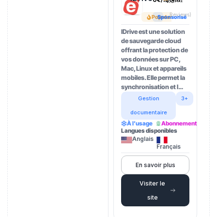
4.5
(202
Reviews)
Popular
Sponsorisé
IDrive est une solution
de sauvegarde cloud
offrant la protection de
vos données sur PC,
Mac, Linux et appareils
mobiles. Elle permet la
synchronisation et l…
Gestion
3+
documentaire
À l’usage
Abonnement
Langues disponibles
Anglais
Français
En savoir plus
Visiter le
site