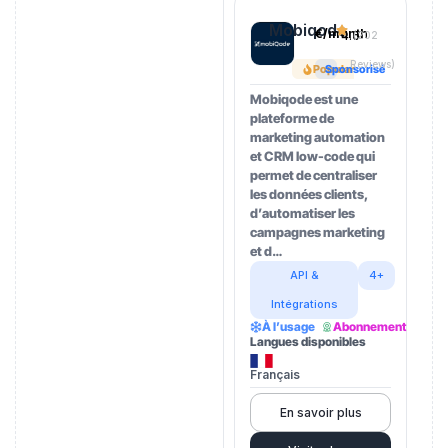
Mobiqode
€/month
4.5
(202
Reviews)
Popular
Sponsorisé
Mobiqode est une
plateforme de
marketing automation
et CRM low-code qui
permet de centraliser
les données clients,
d’automatiser les
campagnes marketing
et d…
API &
4+
Intégrations
À l’usage
Abonnement
Langues disponibles
Français
En savoir plus