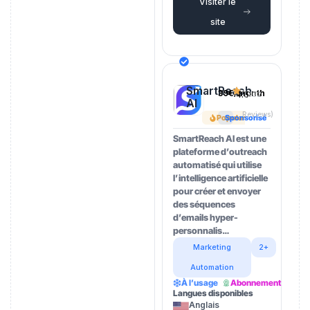
Visiter le
site
SmartReach
39€/month
4.5
(202
AI
Reviews)
Popular
Sponsorisé
SmartReach AI est une
plateforme d’outreach
automatisé qui utilise
l’intelligence artificielle
pour créer et envoyer
des séquences
d’emails hyper-
personnalis…
Marketing
2+
Automation
À l’usage
Abonnement
Langues disponibles
Anglais