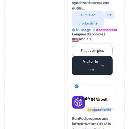
synchronise avec vos
outils…
Outils de
3+
productivité
À l’usage
Abonnement
Langues disponibles
Anglais
En savoir plus
Visiter le
site
RunPod
0€/month
4.5
(202
Reviews)
Popular
Sponsorisé
RunPod propose une
infrastructure GPU à la