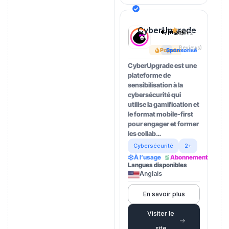
CyberUpgrade
€/month
4.5
(202
Reviews)
Popular
Sponsorisé
CyberUpgrade est une
plateforme de
sensibilisation à la
cybersécurité qui
utilise la gamification et
le format mobile-first
pour engager et former
les collab…
Cybersécurité
2+
À l’usage
Abonnement
Langues disponibles
Anglais
En savoir plus
Visiter le
site