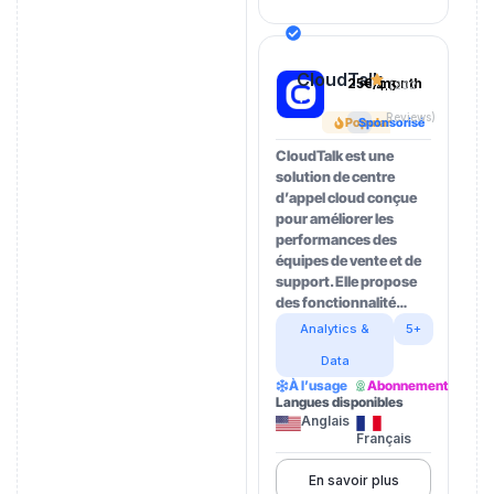
CloudTalk
25€/month
4.5
(202
Reviews)
Popular
Sponsorisé
CloudTalk est une
solution de centre
d’appel cloud conçue
pour améliorer les
performances des
équipes de vente et de
support. Elle propose
des fonctionnalité…
Analytics &
5+
Data
À l’usage
Abonnement
Langues disponibles
Anglais
Français
En savoir plus