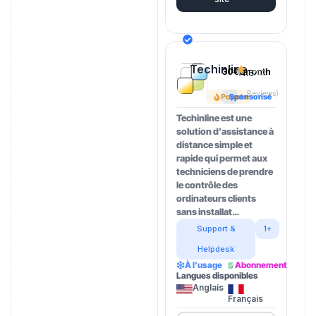
Techinline
30€/month
4.5
(202
Reviews)
Popular
Sponsorisé
Techinline est une
solution d’assistance à
distance simple et
rapide qui permet aux
techniciens de prendre
le contrôle des
ordinateurs clients
sans installat…
Support &
1+
Helpdesk
À l’usage
Abonnement
Langues disponibles
Anglais
Français