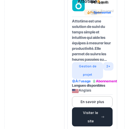
Attotime
0€/month
4.5
(202
établie.
Reviews)
Popular
Sponsorisé
Attotime est une
solution de suivi du
temps simple et
intuitive qui aide les
équipes à mesurer leur
productivité. Elle
permet de suivre les
heures passées su…
Gestion de
2+
projet
À l’usage
Abonnement
Langues disponibles
Anglais
En savoir plus
Visiter le
site