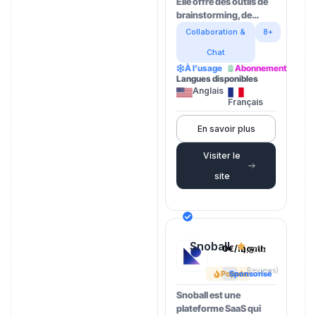
Elle offre des outils de
brainstorming, de…
Collaboration &
8+
Chat
À l’usage
Abonnement
Langues disponibles
Anglais
Français
En savoir plus
Visiter le
site
Snoball
0€/month
4.5
(202
Reviews)
Popular
Sponsorisé
Snoball est une
plateforme SaaS qui