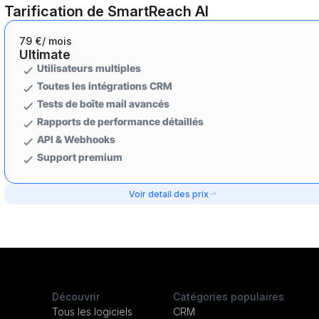
Tarification de SmartReach AI
79 €
/ mois
Ultimate
Utilisateurs multiples
Toutes les intégrations CRM
Tests de boîte mail avancés
Rapports de performance détaillés
API & Webhooks
Support premium
Voir detail des prix
Découvrir
Catégories populaires
Tous les logiciels
CRM