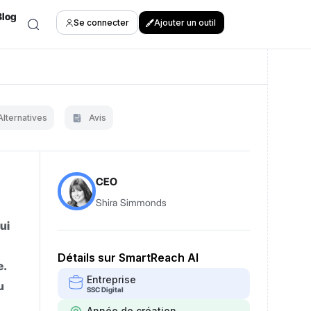
Blog
Se connecter
Ajouter un outil
Alternatives
Avis
CEO
Shira Simmonds
ui
Détails sur SmartReach AI
e.
Entreprise
u
SSC Digital
Année de création