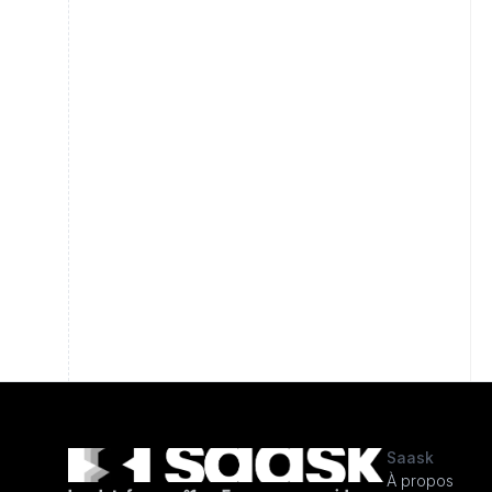
Saask
À propos