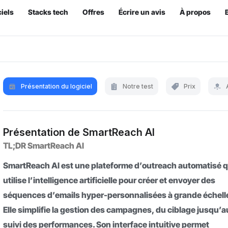
iels
Stacks tech
Offres
Écrire un avis
À propos
Présentation du logiciel
Notre test
Prix
Présentation de SmartReach AI
TL;DR SmartReach AI
SmartReach AI est une plateforme d’outreach automatisé q
utilise l’intelligence artificielle pour créer et envoyer des
séquences d’emails hyper-personnalisées à grande échell
Elle simplifie la gestion des campagnes, du ciblage jusqu’a
suivi des performances. Son interface intuitive permet