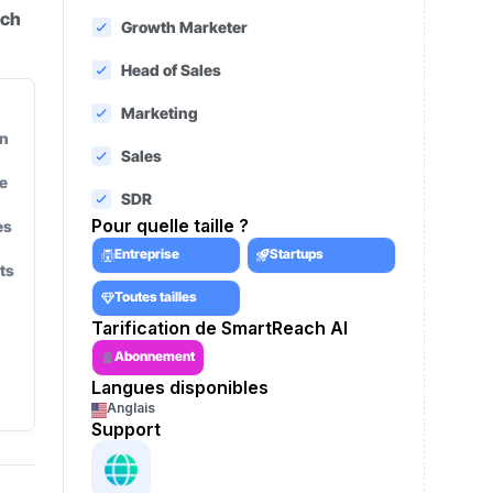
ach
Growth Marketer
Head of Sales
Marketing
en
Sales
e
SDR
Pour quelle taille ?
es
Entreprise
Startups
ts
Toutes tailles
Tarification de SmartReach AI
Abonnement
Langues disponibles
Anglais
Support