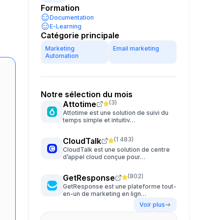
Formation
Documentation
E-Learning
Catégorie principale
Marketing
Email marketing
Automation
Notre sélection du mois
(
3
)
Attotime
Attotime est une solution de suivi du
temps simple et intuitiv…
(
1 483
)
CloudTalk
CloudTalk est une solution de centre
d’appel cloud conçue pour…
(
802
)
GetResponse
GetResponse est une plateforme tout-
en-un de marketing en lign…
Voir plus