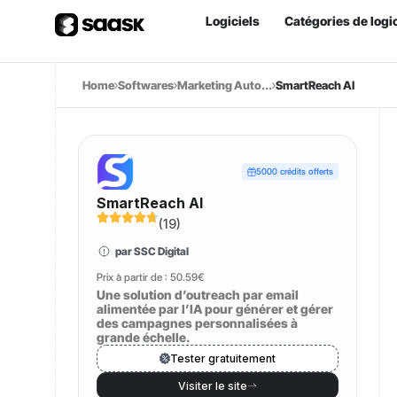
Logiciels
Catégories de logic
Home
Softwares
Marketing Auto...
SmartReach AI
5000 crédits offerts
SmartReach AI
(
19
)
par SSC Digital
Prix à partir de :
50.59€
Une solution d’outreach par email
alimentée par l’IA pour générer et gérer
des campagnes personnalisées à
grande échelle.
Tester gratuitement
Visiter le site