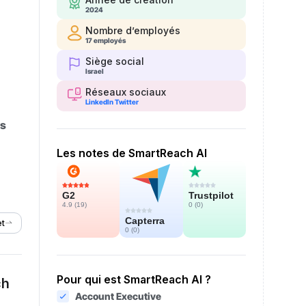
2024
Nombre d’employés
17 employés
Siège social
Israel
Réseaux sociaux
LinkedIn
Twitter
es
Les notes de SmartReach AI
Trustpilot
G2
0 (
0
)
4.9 (
19
)
Capterra
et
0 (
0
)
Pour qui est SmartReach AI ?
ch
Account Executive