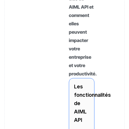
AIML API et
comment
elles
peuvent
impacter
votre
entreprise
et votre
productivité.
Les
fonctionnalités
de
AIML
API