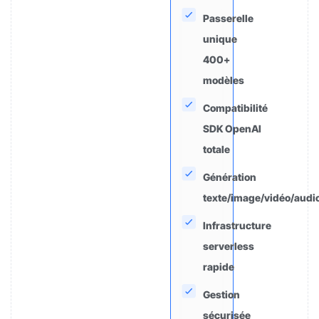
Passerelle
unique
400+
modèles
Compatibilité
SDK OpenAI
totale
Génération
texte/image/vidéo/audi
Infrastructure
serverless
rapide
Gestion
sécurisée