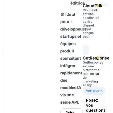
éditrice
(
1 483
)
CloudTalk
CloudTalk
🎯 Idéal
est une
solution de
pour :
centre
d’appel
développeurs,
cloud
conçue
startups et
pour…
équipes
produit
(
802
)
GetResponse
souhaitant
GetResponse
intégrer
est une
plateforme
rapidement
tout-en-un
de
des
marketing
en lign…
modèles IA
Voir plus
via une
Posez
seule API.
vos
questions
Notre