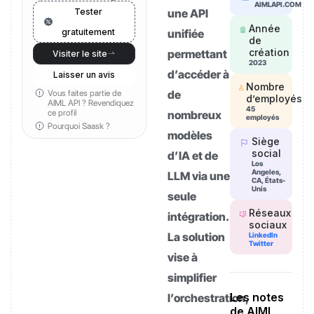
AIMLAPI.COM
Tester
une API
Année
gratuitement
unifiée
de
création
permettant
Visiter le site
2023
d’accéder à
Laisser un avis
Nombre
Vous faites partie de
de
d’employés
AIML API ?
Revendiquez
45
ce profil
nombreux
employés
Pourquoi Saask ?
modèles
Siège
social
d’IA et de
Los
Angeles,
LLM via une
CA, États-
Unis
seule
Réseaux
intégration.
sociaux
La solution
LinkedIn
Twitter
vise à
simplifier
Les notes
l’orchestration,
de AIML