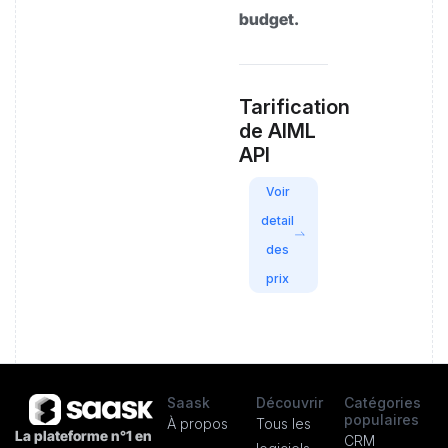
budget.
Tarification
de AIML
API
Voir
detail
des
prix
Saask
Découvrir
Catégories
populaires
À propos
Tous les
La plateforme n°1 en
CRM