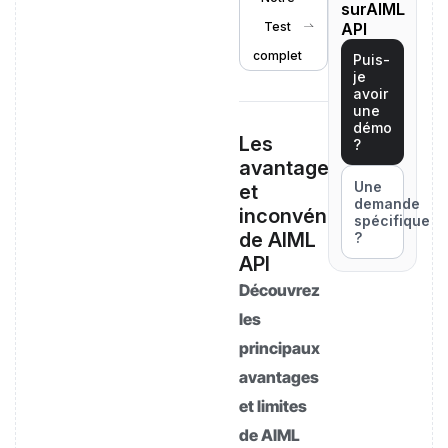
surAIML
Test
API
complet
Puis-
je
avoir
une
démo
Les
?
avantages
Une
et
demande
inconvénients
spécifique
de AIML
?
API
Découvrez
les
principaux
avantages
et limites
de AIML