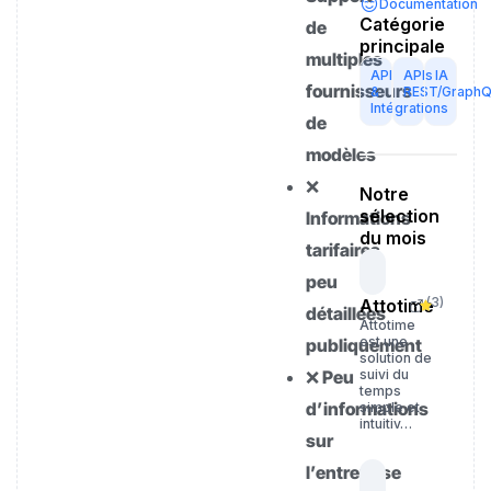
Documentation
Catégorie
de
principale
multiples
API
APIs
IA
fournisseurs
&
REST/Graph
Intégrations
de
modèles
❌
Notre
sélection
Informations
du mois
tarifaires
peu
(
3
)
Attotime
détaillées
Attotime
est une
publiquement
solution de
❌ Peu
suivi du
temps
d’informations
simple et
intuitiv…
sur
l’entreprise