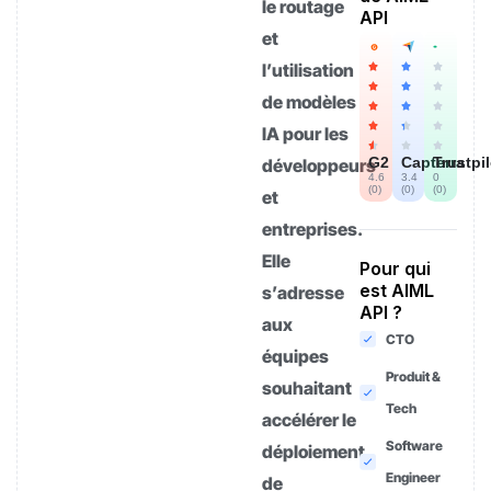
le routage
API
et
l’utilisation
de modèles
IA pour les
G2
Capterra
Trustpi
développeurs
4.6
3.4
0
(
0
)
(
0
)
(
0
)
et
entreprises.
Elle
Pour qui
est AIML
s’adresse
API ?
aux
CTO
équipes
Produit &
souhaitant
Tech
accélérer le
Software
déploiement
Engineer
de