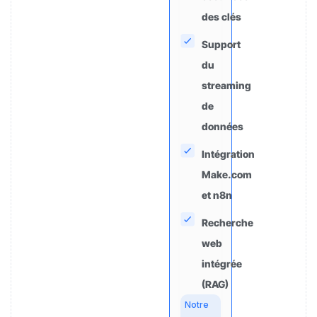
des clés
Support
du
streaming
de
données
Intégration
Make.com
et n8n
Recherche
web
intégrée
(RAG)
Notre