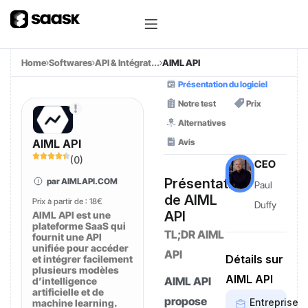
Home
Softwares
API & Intégrat...
AIML API
Présentation du logiciel
Notre test
Prix
Alternatives
Avis
AIML API
(
0
)
CEO
Présentation
par AIMLAPI.COM
Paul
de AIML
Prix à partir de :
18€
Duffy
API
AIML API est une
plateforme SaaS qui
TL;DR AIML
fournit une API
unifiée pour accéder
API
Détails sur
et intégrer facilement
plusieurs modèles
AIML API
AIML API
d’intelligence
artificielle et de
propose
Entreprise
machine learning.