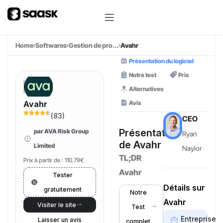
Home
Softwares
Gestion de pro...
Avahr
Présentation du logiciel
Notre test
Prix
Alternatives
Avis
Avahr
(
83
)
CEO
Présentation
par AVA Risk Group
Ryan
de Avahr
Limited
Naylor
TL;DR
Prix à partir de :
110.79€
Avahr
Tester
Détails sur
gratuitement
Notre
Avahr
Visiter le site
Test
Entreprise
Laisser un avis
complet