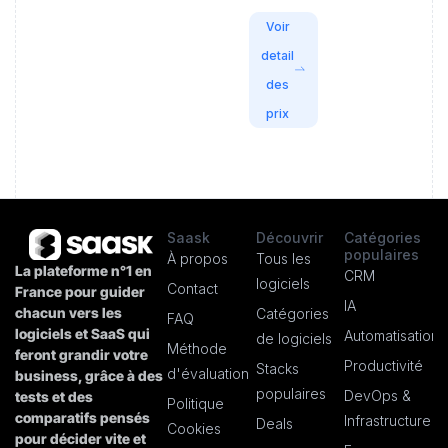
Voir
detail
des
prix
Saask
Découvrir
Catégories
populaires
À propos
Tous les
La plateforme n°1 en
CRM
logiciels
Contact
France pour guider
IA
chacun vers les
Catégories
FAQ
logiciels et SaaS qui
Automatisation
de logiciels
Méthode
feront grandir votre
Productivité
Stacks
d'évaluation
business, grâce à des
populaires
DevOps &
tests et des
Politique
comparatifs pensés
Infrastructure
Deals
Cookies
pour décider vite et