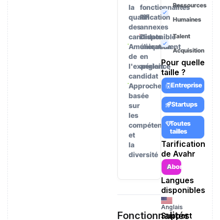
Ressources
la
fonctionnalités
qualification
RH
Humaines
des
annexes
candidats
Disponible
Talent
Amélioration
uniquement
Acquisition
de
en
Pour quelle
l'expérience
anglais
taille ?
candidat
Entreprise
Approche
basée
Startups
sur
les
Toutes
compétences
tailles
et
Tarification
la
de Avahr
diversité
Abonnement
Langues
disponibles
Anglais
Fonctionnalités
Support