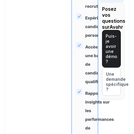
recruteurs
Posez
vos
Expérience
questions
candidat
surAvahr
personnalisée
Puis-
je
avoir
Accès à
une
une base
démo
?
de
candidats
Une
demande
qualifiés
spécifique
?
Rapports et
insights sur
les
performances
de