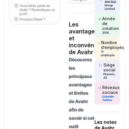
AVA Risk
Vous faites partie de
Group
Limited
Avahr ?
Revendiquez ce
profil
Année
Pourquoi Saask ?
Les
de
création
avantages
2016
et
Nombre
inconvénients
d’employés
de Avahr
11
employés
Découvrez
Siège
les
social
Phoenix,
principaux
AZ
avantages
Réseaux
sociaux
et limites
LinkedIn
Twitter
de Avahr
afin de
savoir si cet
Les notes
outil
de Avahr