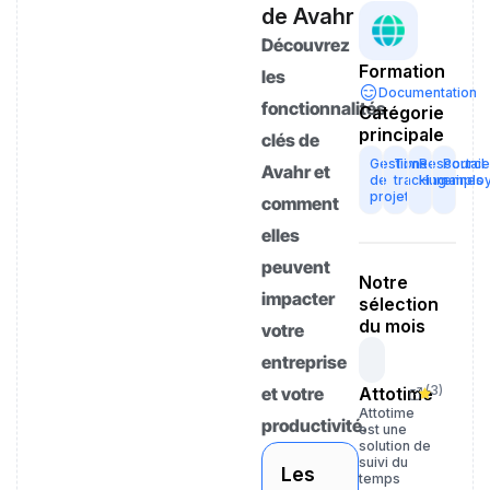
de Avahr
Découvrez
Formation
les
Documentation
fonctionnalités
Catégorie
principale
clés de
Gestion
Time
Ressource
Portail
Avahr et
de
tracking
Humaines
emplo
projet
comment
elles
peuvent
Notre
impacter
sélection
du mois
votre
entreprise
(
3
)
et votre
Attotime
Attotime
productivité.
est une
solution de
suivi du
Les
temps