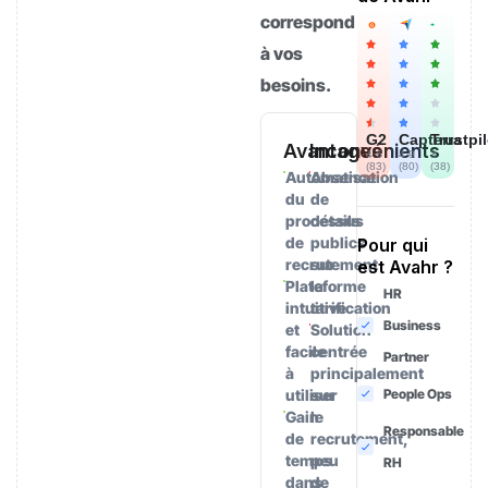
correspond
à vos
besoins.
G2
Capterra
Trustpi
Avantages
Inconvénients
4.6
4.9
3
(
83
)
(
80
)
(
38
)
Automatisation
Absence
du
de
processus
détails
de
publics
Pour qui
recrutement
sur
est Avahr ?
Plateforme
la
HR
intuitive
tarification
Business
et
Solution
facile
centrée
Partner
à
principalement
utiliser
sur
People Ops
Gain
le
Responsable
de
recrutement,
temps
peu
RH
dans
de