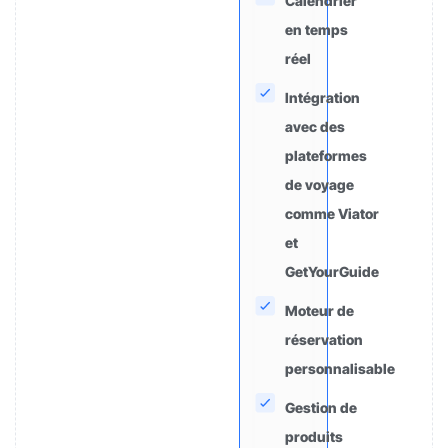
Calendrier
en temps
réel
Intégration
avec des
plateformes
de voyage
comme Viator
et
GetYourGuide
Moteur de
réservation
personnalisable
Gestion de
produits