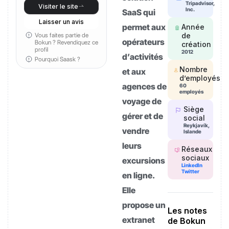
Tripadvisor,
Visiter le site
Inc.
SaaS qui
Laisser un avis
permet aux
Année
Vous faites partie de
de
opérateurs
Bokun ?
Revendiquez ce
création
profil
2012
d’activités
Pourquoi Saask ?
Nombre
et aux
d’employés
agences de
60
employés
voyage de
Siège
gérer et de
social
Reykjavík,
vendre
Islande
leurs
Réseaux
sociaux
excursions
LinkedIn
Twitter
en ligne.
Elle
propose un
Les notes
extranet
de Bokun