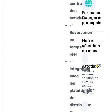
centralisée
des
Formation
Catégorie
activités
principale
✅
Réservation
en
Notre
sélection
temps
du mois
réel
✅
(
3
)
Attotime
Intégration
Attotime
est une
avec
solution de
suivi du
les
temps
simple et
plateformes
intuitiv…
de
distribution