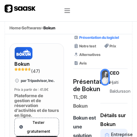
Home
Softwares
Bokun
Présentation du logiciel
Notre test
Prix
Alternatives
Avis
Bokun
(
47
)
CEO
Présentation
par Tripadvisor, Inc.
Hjalti
de Bokun
Prix à partir de :
41.8€
Baldursson
Plateforme de
TL;DR
gestion et de
réservation
Bokun
d’activités et de tours
Détails sur
en ligne.
Bokun est
Tester
Bokun
une
gratuitement
Entreprise
solution