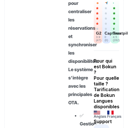
pour
centraliser
les
réservations
G2
Capterra
Trustpi
et
3.9
0
4.5
(
47
)
(
0
)
(
282
)
synchroniser
les
Pour qui
disponibilités.
est Bokun
Le système
?
s’intègre
Pour quelle
taille ?
avec les
Tarification
principales
de Bokun
Langues
OTA.
disponibles
✅
Anglais
Français
Support
Gestion