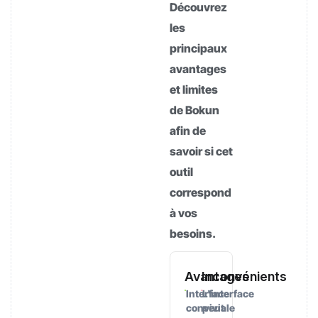
Découvrez
les
principaux
avantages
et limites
de Bokun
afin de
savoir si cet
outil
correspond
à vos
besoins.
Avantages
Inconvénients
Interface
L'interface
conviviale
peut