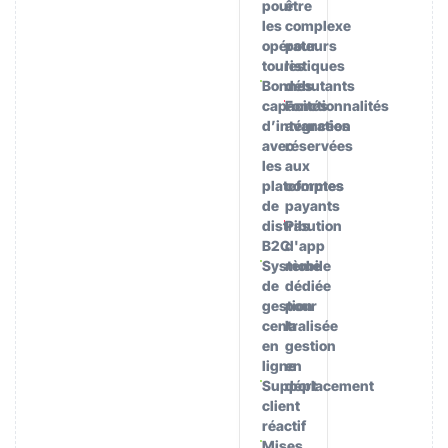
pour
être
les
complexe
opérateurs
pour
touristiques
les
Bonnes
débutants
capacités
Fonctionnalités
d’intégration
avancées
avec
réservées
les
aux
plateformes
comptes
de
payants
distribution
Pas
B2C
d'app
Système
mobile
de
dédiée
gestion
pour
centralisée
la
en
gestion
ligne
en
Support
déplacement
client
réactif
Mises