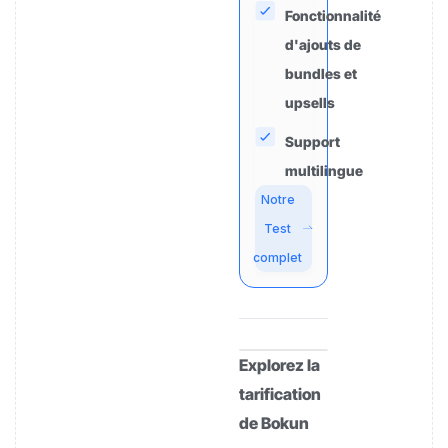
Fonctionnalité
d'ajouts de
bundles et
upsells
Support
multilingue
Notre
Test
complet
Explorez la
tarification
de Bokun