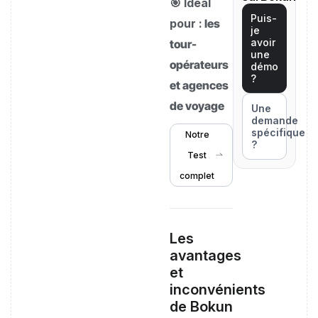
🎯 Idéal
Puis-
pour :
les
je
avoir
tour-
une
opérateurs
démo
?
et agences
de voyage
Une
demande
spécifique
Notre
?
Test
complet
Les
avantages
et
inconvénients
de Bokun