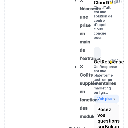
❌
(
1 483
)
CloudTalk
CloudTalk
Nécessite
est une
une
solution de
centre
prise
d’appel
cloud
en
conçue
pour…
main
de
l’extranet
(
802
)
GetResponse
❌
GetResponse
est une
Coûts
plateforme
tout-en-un
supplémentaires
de
marketing
en
en lign…
Voir plus
fonction
des
Posez
vos
modules
questions
surBokun