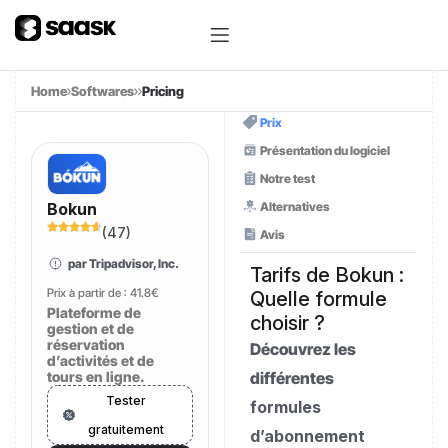
Home
Softwares
Pricing
Prix
Présentation du logiciel
Notre test
Alternatives
Bokun
(
47
)
Avis
par Tripadvisor, Inc.
Tarifs de Bokun :
Prix à partir de :
41.8€
Quelle formule
Plateforme de
choisir ?
gestion et de
réservation
Découvrez les
d’activités et de
tours en ligne.
différentes
Tester
formules
gratuitement
d’abonnement