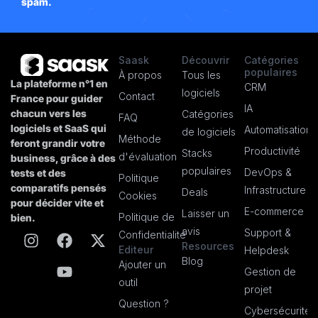
spam.
Saask
Découvrir
Catégories
populaires
À propos
Tous les
La plateforme n°1 en
CRM
logiciels
Contact
France pour guider
IA
chacun vers les
Catégories
FAQ
logiciels et SaaS qui
Automatisation
de logiciels
Méthode
feront grandir votre
Productivité
Stacks
d'évaluation
business, grâce à des
populaires
DevOps &
tests et des
Politique
comparatifs pensés
Infrastructure
Deals
Cookies
pour décider vite et
E-commerce
Laisser un
Politique de
bien.
avis
Support &
Confidentialité
Resources
Editeur
Helpdesk
Blog
Ajouter un
Gestion de
outil
projet
Question ?
Cybersécurité