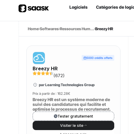
Logiciels
Catégories de logic
Home
Softwares
Ressources Hum...
Breezy HR
5000 crédits offerts
Breezy HR
(
672
)
par Learning Technologies Group
Prix à partir de :
162.28€
Breezy HR est un système moderne de
suivi des candidatures qui facilite et
optimise le processus de recrutement.
Tester gratuitement
Visiter le site