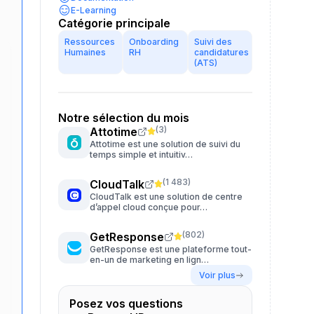
E-Learning
Catégorie principale
Ressources
Onboarding
Suivi des
Humaines
RH
candidatures
(ATS)
Notre sélection du mois
(
3
)
Attotime
Attotime est une solution de suivi du
temps simple et intuitiv…
(
1 483
)
CloudTalk
CloudTalk est une solution de centre
d’appel cloud conçue pour…
(
802
)
GetResponse
GetResponse est une plateforme tout-
en-un de marketing en lign…
Voir plus
Posez vos questions