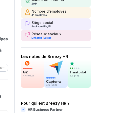
2014
Nombre d’employés
41 employés
Siège social
Jacksonville, FL
Réseaux sociaux
LinkedIn
Twitter
uipes
à
Les notes de Breezy HR
et
Trustpilot
G2
1.7 (
48
)
4.4 (
672
)
Capterra
4.5 (
1421
)
R
Pour qui est Breezy HR ?
HR Business Partner