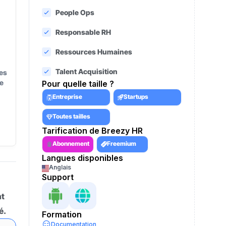
People Ops
Responsable RH
Ressources Humaines
Talent Acquisition
es
e
Pour quelle taille ?
Entreprise
Startups
Toutes tailles
Tarification de Breezy HR
Abonnement
Freemium
Langues disponibles
Anglais
Support
nt
é.
Formation
Documentation