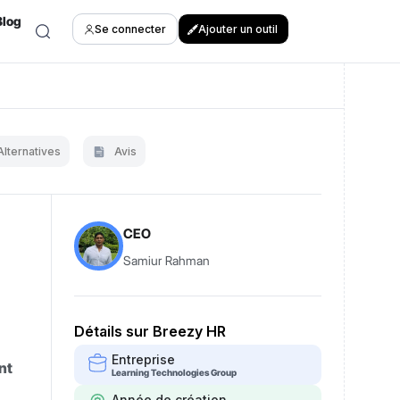
Blog
Se connecter
Ajouter un outil
Alternatives
Avis
CEO
Samiur Rahman
Détails sur Breezy HR
Entreprise
ent
Learning Technologies Group
Année de création