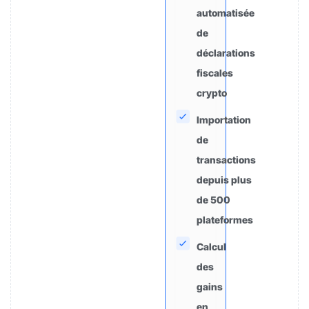
automatisée
de
déclarations
fiscales
crypto
Importation
de
transactions
depuis plus
de 500
plateformes
Calcul
des
gains
en