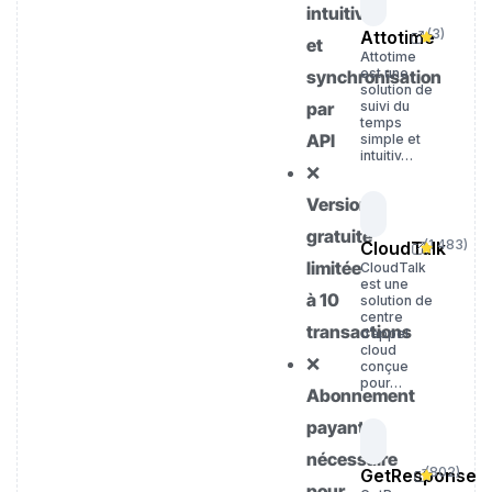
intuitive
(
3
)
Attotime
et
Attotime
est une
synchronisation
solution de
par
suivi du
temps
API
simple et
intuitiv…
❌
Version
gratuite
(
1 483
)
CloudTalk
limitée
CloudTalk
est une
à 10
solution de
centre
transactions
d’appel
cloud
❌
conçue
pour…
Abonnement
payant
nécessaire
(
802
)
GetResponse
pour