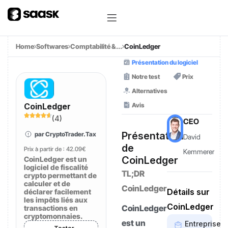
Home
Softwares
Comptabilité &...
CoinLedger
Présentation du logiciel
Notre test
Prix
Alternatives
Avis
CoinLedger
(
4
)
CEO
Présentation
par CryptoTrader.Tax
David
de
Prix à partir de :
42.09€
Kemmerer
CoinLedger
CoinLedger est un
logiciel de fiscalité
TL;DR
crypto permettant de
calculer et de
CoinLedger
Détails sur
déclarer facilement
les impôts liés aux
CoinLedger
CoinLedger
transactions en
cryptomonnaies.
est un
Entreprise