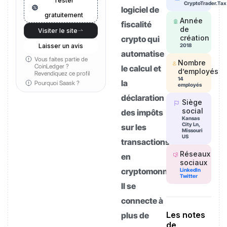
Tester
CryptoTrader.Tax
logiciel de
gratuitement
Année
fiscalité
de
Visiter le site
création
crypto qui
Laisser un avis
2018
automatise
Vous faites partie de
Nombre
CoinLedger ?
le calcul et
d’employés
Revendiquez ce profil
14
la
Pourquoi Saask ?
employés
déclaration
Siège
social
des impôts
Kansas
City Ln,
sur les
Missouri
US
transactions
Réseaux
en
sociaux
cryptomonnaies.
LinkedIn
Twitter
Il se
connecte à
Les notes
plus de
de