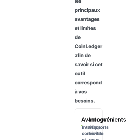
les
principaux
avantages
et limites
de
CoinLedger
afin de
savoir si cet
outil
correspond
à vos
besoins.
Avantages
Inconvénients
Interface
Supports
conviviale
limités
et
pour