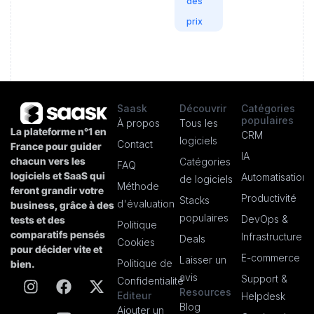
des
prix
Saask
Découvrir
Catégories
populaires
À propos
Tous les
La plateforme n°1 en
CRM
logiciels
Contact
France pour guider
IA
chacun vers les
Catégories
FAQ
logiciels et SaaS qui
Automatisation
de logiciels
Méthode
feront grandir votre
Productivité
Stacks
d'évaluation
business, grâce à des
populaires
DevOps &
tests et des
Politique
comparatifs pensés
Infrastructure
Deals
Cookies
pour décider vite et
E-commerce
Laisser un
Politique de
bien.
avis
Support &
Confidentialité
Resources
Editeur
Helpdesk
Blog
Ajouter un