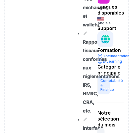
Langues
exchanges
disponibles
et
Anglais
wallets
Support
✅
Rapports
Formation
fiscaux
Documentation
conformes
E-Learning
Catégorie
aux
principale
réglementations
Comptabilité
IRS,
&
Finance
HMRC,
CRA,
etc.
Notre
sélection
✅
du mois
Interface