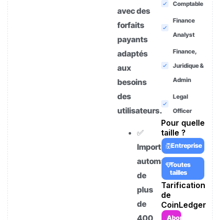
Comptable
avec des
Finance
forfaits
Analyst
payants
Finance,
adaptés
Juridique &
aux
Admin
besoins
des
Legal
utilisateurs.
Officer
Pour quelle
✅
taille ?
Entreprise
Import
automatique
Toutes
tailles
de
Tarification
plus
de
de
CoinLedger
400
Abonnement