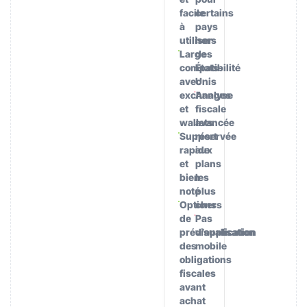
facile
certains
à
pays
utiliser
hors
Large
des
compatibilité
États-
avec
Unis
exchanges
Analyse
et
fiscale
wallets
avancée
Support
réservée
rapide
aux
et
plans
bien
les
noté
plus
Options
chers
de
Pas
prévisualisation
d’application
des
mobile
obligations
fiscales
avant
achat