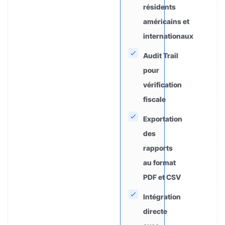
résidents
américains et
internationaux
Audit Trail
pour
vérification
fiscale
Exportation
des
rapports
au format
PDF et CSV
Intégration
directe