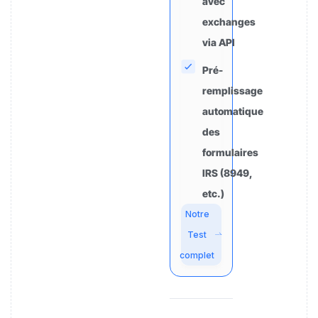
avec
exchanges
via API
Pré-
remplissage
automatique
des
formulaires
IRS (8949,
etc.)
Notre
Test
complet