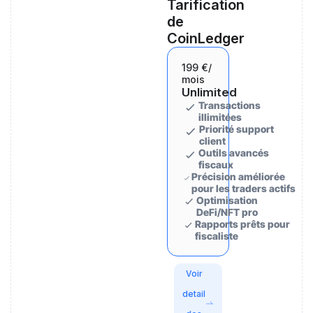
Tarification
de
CoinLedger
199 €
/
mois
Unlimited
Transactions
illimitées
Priorité support
client
Outils avancés
fiscaux
Précision améliorée
pour les traders actifs
Optimisation
DeFi/NFT pro
Rapports prêts pour
fiscaliste
Voir
detail