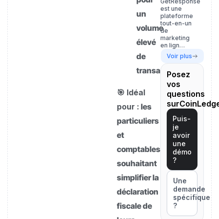
GetResponse
est une
un
plateforme
tout-en-un
volume
de
marketing
élevé
en lign…
de
Voir plus
transactions
Posez
vos
🎯 Idéal
questions
surCoinLedg
pour :
les
Puis-
particuliers
je
et
avoir
une
comptables
démo
?
souhaitant
simplifier la
Une
demande
déclaration
spécifique
fiscale de
?