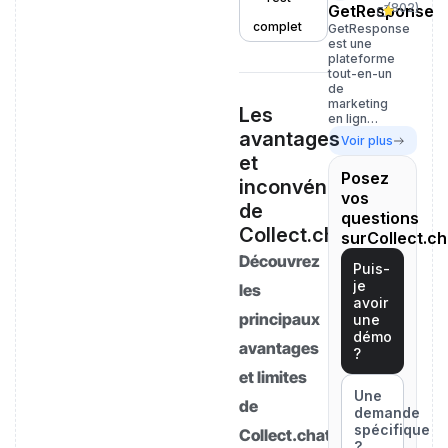
(
802
)
GetResponse
complet
GetResponse
est une
plateforme
tout-en-un
de
marketing
Les
en lign…
avantages
Voir plus
et
Posez
inconvénients
vos
de
questions
Collect.chat
surCollect.ch
Découvrez
Puis-
je
les
avoir
principaux
une
démo
avantages
?
et limites
Une
de
demande
spécifique
Collect.chat
?