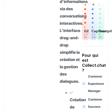
d’informations
via des
conversations
interactives.
L’interface
G2
Capterra
Trustpi
4.3
4.6
0
drag-and-
(
5
)
(
43
)
(
0
)
drop
simplifie la
Pour qui
création et
est
Collect.chat
la gestion
?
des
Customer
dialogues.
Experience
Manager
✅
Création
Customer
de
Success