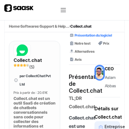
Home
Softwares
Support & Help...
Collect.chat
Présentation du logiciel
Notre test
Prix
Alternatives
Avis
Collect.chat
(
5
)
CEO
Présentation
par CollectChat Pvt
Aslam
de
Ltd
Abbas
Collect.chat
Prix à partir de :
20.61€
TL;DR
Collect.chat est un
outil SaaS de création
Collect.chat
de chatbots
Détails sur
conversationnels
Collect.chat
sans code pour
Collect.chat
collecter des
est une
informations et
Entreprise