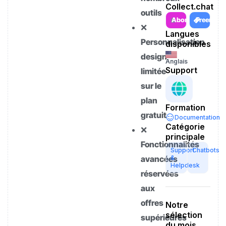
Collect.chat
outils
Abonnement
Freemiu
❌
Langues
Personnalisation
disponibles
design
Anglais
Support
limitée
sur le
plan
Formation
gratuit
Documentation
Catégorie
❌
principale
Fonctionnalités
Support
Chatbots
avancées
&
Helpdesk
réservées
aux
offres
Notre
sélection
supérieures
du mois