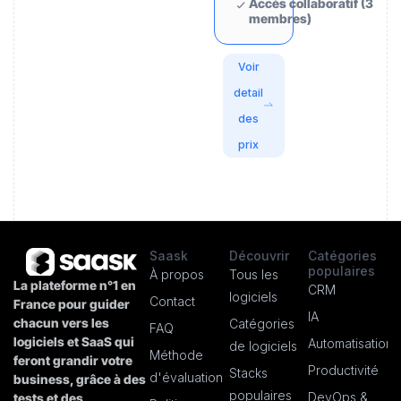
Accès collaboratif (3
membres)
Voir
detail
des
prix
Saask
Découvrir
Catégories
populaires
À propos
Tous les
La plateforme n°1 en
CRM
logiciels
Contact
France pour guider
IA
chacun vers les
Catégories
FAQ
logiciels et SaaS qui
Automatisation
de logiciels
Méthode
feront grandir votre
Productivité
Stacks
d'évaluation
business, grâce à des
populaires
DevOps &
tests et des