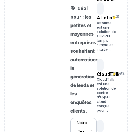
🎯 Idéal
pour :
les
(
3
)
Attotime
Attotime
petites et
est une
solution de
moyennes
suivi du
temps
entreprises
simple et
intuitiv…
souhaitant
automatiser
la
(
1 483
)
CloudTalk
génération
CloudTalk
est une
de leads et
solution de
centre
les
d’appel
enquêtes
cloud
conçue
clients.
pour…
Notre
Test