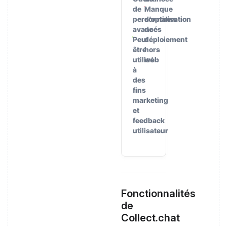
de
Manque
personnalisation
d’options
avancés
de
Peut
déploiement
être
hors
utilisé
web
à
des
fins
marketing
et
feedback
utilisateur
Fonctionnalités
de
Collect.chat