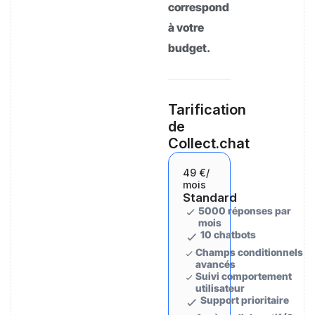
correspond
à votre
budget.
Tarification
de
Collect.chat
49 €
/
mois
Standard
5000 réponses par
mois
10 chatbots
Champs conditionnels
avancés
Suivi comportement
utilisateur
Support prioritaire