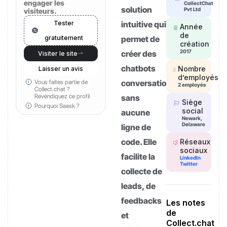
engager les
CollectChat
solution
Pvt Ltd
visiteurs.
Tester
intuitive qui
Année
de
gratuitement
permet de
création
2017
créer des
Visiter le site
chatbots
Nombre
Laisser un avis
d’employés
Vous faites partie de
conversationnels
2 employés
Collect.chat ?
Revendiquez ce profil
sans
Siège
Pourquoi Saask ?
social
aucune
Newark,
Delaware
ligne de
code. Elle
Réseaux
sociaux
facilite la
LinkedIn
Twitter
collecte de
leads, de
feedbacks
Les notes
de
et
Collect.chat