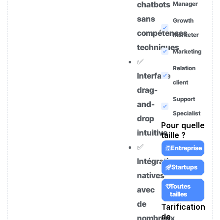
chatbots
Manager
sans
Growth
compétences
Marketer
techniques
Marketing
✅
Relation
Interface
client
drag-
Support
and-
Specialist
drop
Pour quelle
intuitive
taille ?
✅
Entreprise
Intégrations
Startups
natives
Toutes
avec
tailles
de
Tarification
de
nombreux