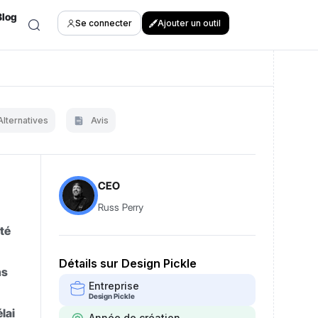
Blog
Se connecter
Ajouter un outil
Alternatives
Avis
CEO
Russ Perry
ité
Détails sur Design Pickle
ns
Entreprise
Design Pickle
lai
Année de création