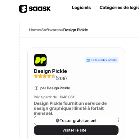
Logiciels
Catégories de logic
Home
Softwares
Design Pickle
5000 crédits offerts
Design Pickle
(
208
)
par Design Pickle
Prix à partir de :
1648.06€
Design Pickle fournit un service de
design graphique illimité à forfait
mensuel.
Tester gratuitement
Visiter le site