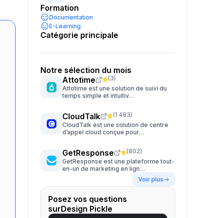
Formation
Documentation
E-Learning
Catégorie principale
Notre sélection du mois
(
3
)
Attotime
Attotime est une solution de suivi du
temps simple et intuitiv…
(
1 483
)
CloudTalk
CloudTalk est une solution de centre
d’appel cloud conçue pour…
(
802
)
GetResponse
GetResponse est une plateforme tout-
en-un de marketing en lign…
Voir plus
Posez vos questions
surDesign Pickle