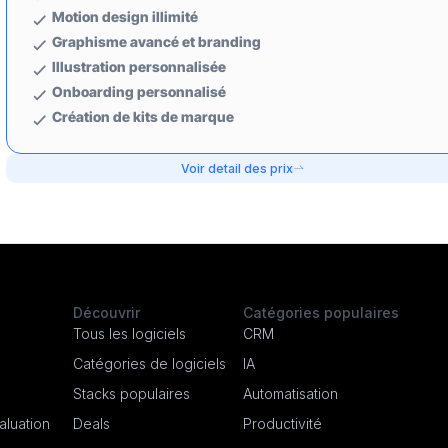
Motion design illimité
Graphisme avancé et branding
Illustration personnalisée
Onboarding personnalisé
Création de kits de marque
Voir detail des prix
Découvrir
Catégories populaires
Tous les logiciels
CRM
Catégories de logiciels
IA
Stacks populaires
Automatisation
luation
Deals
Productivité