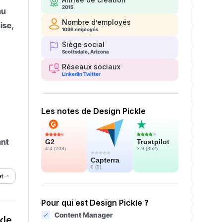
2015
au
Nombre d’employés
ise,
1036 employés
Siège social
Scottsdale, Arizona
Réseaux sociaux
LinkedIn
Twitter
Les notes de Design Pickle
ant
Trustpilot
G2
3.9 (
352
)
4.4 (
208
)
Capterra
0 (
0
)
et
Pour qui est Design Pickle ?
Content Manager
kle