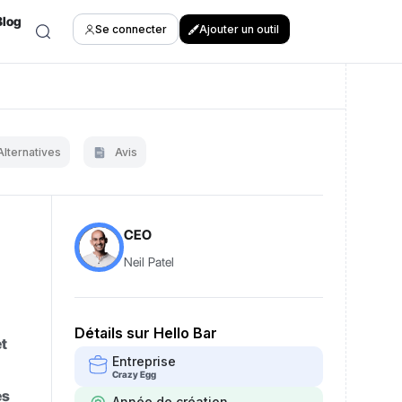
Blog
Se connecter
Ajouter un outil
Alternatives
Avis
CEO
Neil Patel
Détails sur Hello Bar
et
Entreprise
Crazy Egg
es
Année de création