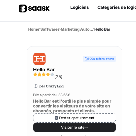
Logiciels
Catégories de logic
Home
Softwares
Marketing Auto...
Hello Bar
5000 crédits offerts
Hello Bar
(
25
)
par Crazy Egg
Prix à partir de :
33.65€
Hello Bar est l'outil le plus simple pour
convertir les visiteurs de votre site en
abonnés, prospects et clients.
Tester gratuitement
Visiter le site