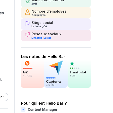
2011
Nombre d’employés
des
7 employés
Siège social
La Jolla, , CA
Réseaux sociaux
LinkedIn
Twitter
Les notes de Hello Bar
Trustpilot
G2
2 (
11
)
4.7 (
25
)
t
Capterra
4.5 (
20
)
et
Pour qui est Hello Bar ?
Content Manager