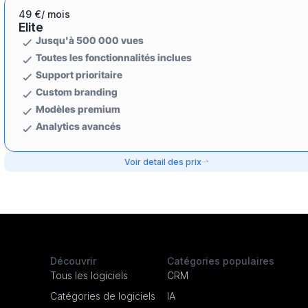
49 €
/ mois
Elite
Jusqu'à 500 000 vues
Toutes les fonctionnalités inclues
Support prioritaire
Custom branding
Modèles premium
Analytics avancés
Voir detail des prix
Découvrir
Catégories populaires
Tous les logiciels
CRM
Catégories de logiciels
IA