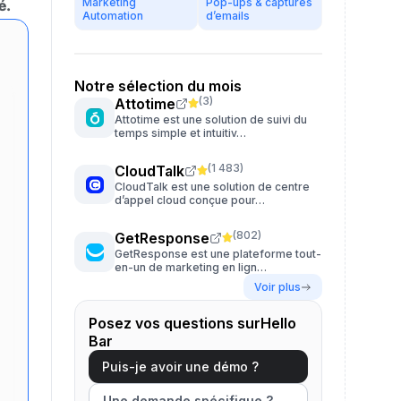
Marketing
Pop-ups & captures
é.
Automation
d’emails
Notre sélection du mois
(
3
)
Attotime
Attotime est une solution de suivi du
temps simple et intuitiv…
(
1 483
)
CloudTalk
CloudTalk est une solution de centre
d’appel cloud conçue pour…
(
802
)
GetResponse
GetResponse est une plateforme tout-
en-un de marketing en lign…
Voir plus
Posez vos questions surHello
Bar
Puis-je avoir une démo ?
Une demande spécifique ?