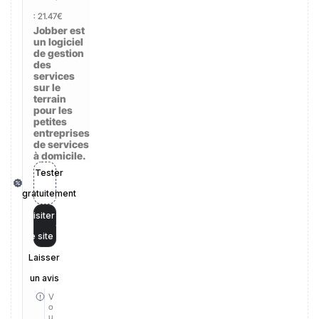
:
21.47€
Jobber est
un logiciel
de gestion
des
services
sur le
terrain
pour les
petites
entreprises
de services
à domicile.
Tester
gratuitement
Visiter
le site
Laisser
un avis
V
o
u