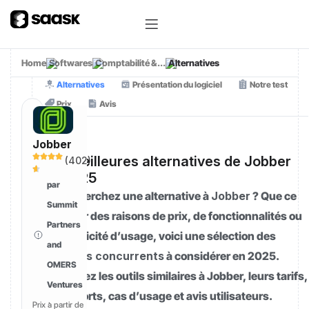
Home
Softwares
Comptabilité &...
Alternatives
Alternatives
Présentation du logiciel
Notre test
Prix
Avis
Jobber
[01]
Les meilleures alternatives de Jobber
(
402
)
en 2025
par
Vous cherchez une alternative à
Jobber
? Que ce
Summit
soit pour des raisons de prix, de fonctionnalités ou
Partners
de simplicité d’usage, voici une sélection des
and
meilleurs concurrents
à considérer en 2025.
OMERS
Comparez les outils similaires à Jobber, leurs tarifs,
Ventures
points forts, cas d’usage et avis utilisateurs.
Prix à partir de