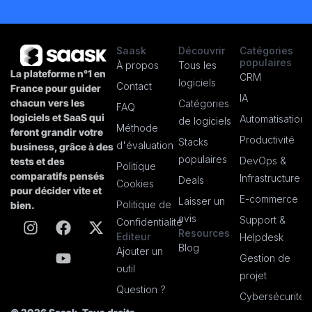
Saask
Découvrir
Catégories
populaires
À propos
Tous les
La plateforme n°1 en
CRM
logiciels
Contact
France pour guider
IA
chacun vers les
Catégories
FAQ
logiciels et SaaS qui
Automatisation
de logiciels
Méthode
feront grandir votre
Productivité
Stacks
d'évaluation
business, grâce à des
populaires
DevOps &
tests et des
Politique
comparatifs pensés
Infrastructure
Deals
Cookies
pour décider vite et
E-commerce
Laisser un
Politique de
bien.
avis
Support &
Confidentialité
Resources
Editeur
Helpdesk
Blog
Ajouter un
Gestion de
outil
projet
Question ?
Cybersécurité