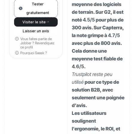
moyenne des logiciels
Tester
de terrain. Sur G2, il est
gratuitement
noté
4.5/5
pour plus de
Visiter le site
300 avis. Sur Capterra,
Laisser un avis
la note grimpe à
4.7/5
Vous faites partie de
avec plus de 800 avis.
Jobber ?
Revendiquez
ce profil
Cela donne une
Pourquoi Saask ?
moyenne test fiable de
4.6/5
.
Trustpilot reste peu
utilisé
pour ce type de
solution B2B, avec
seulement une poignée
d’avis.
Les utilisateurs
soulignent
l’ergonomie, le ROI, et