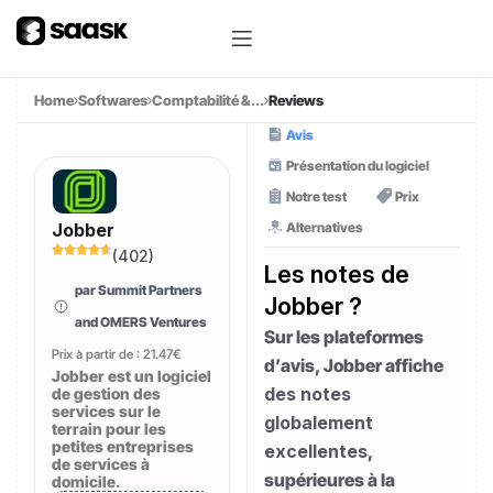
Home
Softwares
Comptabilité &...
Reviews
Avis
Présentation du logiciel
Notre test
Prix
Alternatives
Jobber
(
402
)
Les notes de
par Summit Partners
Jobber ?
and OMERS Ventures
Sur les plateformes
Prix à partir de :
21.47€
d’avis, Jobber affiche
Jobber est un logiciel
des notes
de gestion des
services sur le
globalement
terrain pour les
petites entreprises
excellentes
,
de services à
supérieures à la
domicile.